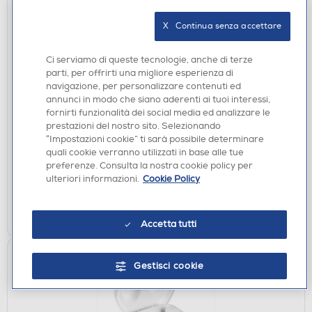
X   Continua senza accettare
Ci serviamo di queste tecnologie, anche di terze
parti, per offrirti una migliore esperienza di
navigazione, per personalizzare contenuti ed
CUFFIE
annunci in modo che siano aderenti ai tuoi interessi,
SENNHEISER - HD200PRO-Nero
fornirti funzionalità dei social media ed analizzare le
prestazioni del nostro sito. Selezionando
€ 69,90
“Impostazioni cookie” ti sarà possibile determinare
quali cookie verranno utilizzati in base alle tue
disponibile
Acquisto online:
preferenze. Consulta la nostra cookie policy per
verifica
Ritiro in negozio in 30' gratuito:
ulteriori informazioni.
Cookie Policy
AGGIUNGI
Accetta tutti
Gestisci cookie