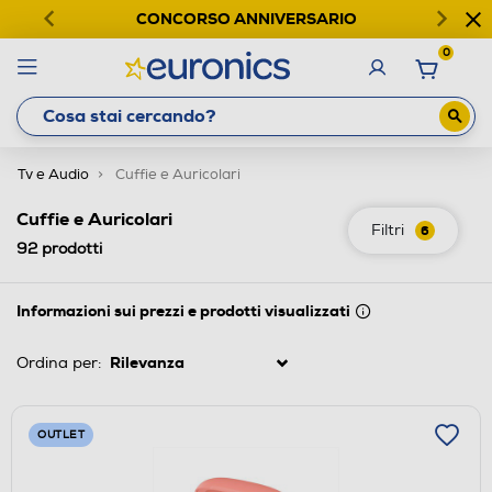
CONCORSO ANNIVERSARIO
0
Tv e Audio
Cuffie e Auricolari
Cuffie e Auricolari
Filtri
6
92
prodotti
Informazioni sui prezzi e prodotti visualizzati
Ordina per:
OUTLET