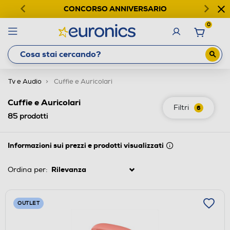
CONCORSO ANNIVERSARIO
0
Tv e Audio
Cuffie e Auricolari
Cuffie e Auricolari
Filtri
6
85
prodotti
Informazioni sui prezzi e prodotti visualizzati
Ordina per:
OUTLET