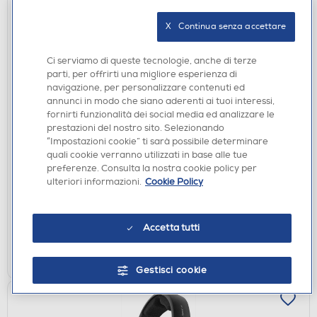
X   Continua senza accettare
Ci serviamo di queste tecnologie, anche di terze
parti, per offrirti una migliore esperienza di
navigazione, per personalizzare contenuti ed
annunci in modo che siano aderenti ai tuoi interessi,
fornirti funzionalità dei social media ed analizzare le
CUFFIE
prestazioni del nostro sito. Selezionando
OPPO - Auricolari True Wireless ENCO CLIP-Slate
“Impostazioni cookie” ti sarà possibile determinare
Grey
quali cookie verranno utilizzati in base alle tue
preferenze. Consulta la nostra cookie policy per
€ 149,00
ulteriori informazioni.
Cookie Policy
disponibile
Acquisto online:
verifica
Ritiro in negozio in 30' gratuito:
Accetta tutti
AGGIUNGI
Gestisci cookie