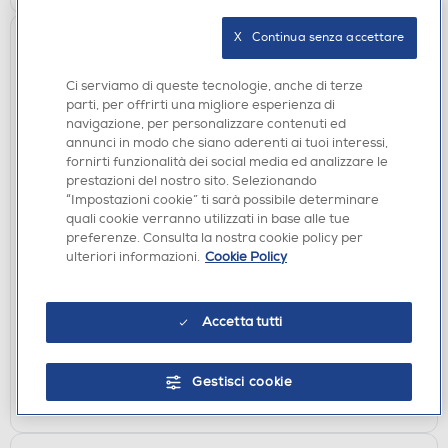
X   Continua senza accettare
Ci serviamo di queste tecnologie, anche di terze
parti, per offrirti una migliore esperienza di
navigazione, per personalizzare contenuti ed
annunci in modo che siano aderenti ai tuoi interessi,
fornirti funzionalità dei social media ed analizzare le
prestazioni del nostro sito. Selezionando
“Impostazioni cookie” ti sarà possibile determinare
CUFFIE
quali cookie verranno utilizzati in base alle tue
PLANET BUDDIES - Cuffie wired TIGER FURRY-
preferenze. Consulta la nostra cookie policy per
Orange - Arancione - Tigre
ulteriori informazioni.
Cookie Policy
€ 29,90
Accetta tutti
disponibile
Acquisto online:
verifica
Ritiro in negozio in 30' gratuito:
Gestisci cookie
AGGIUNGI