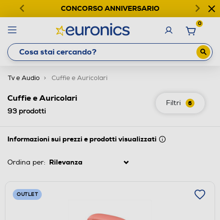
CONCORSO ANNIVERSARIO
0
Tv e Audio
Cuffie e Auricolari
Cuffie e Auricolari
Filtri
6
93
prodotti
Informazioni sui prezzi e prodotti visualizzati
Ordina per:
OUTLET