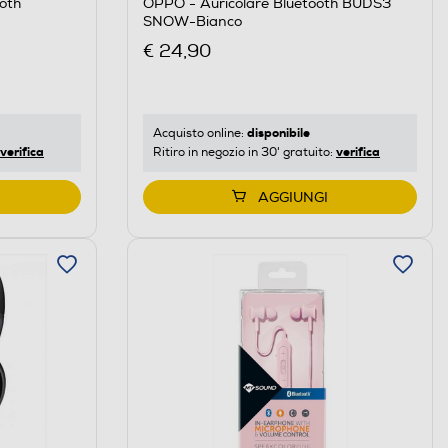
oth
OPPO - Auricolare Bluetooth BUDS3
SNOW-Bianco
€ 24,90
disponibile
Acquisto online:
verifica
verifica
Ritiro in negozio in 30' gratuito:
AGGIUNGI