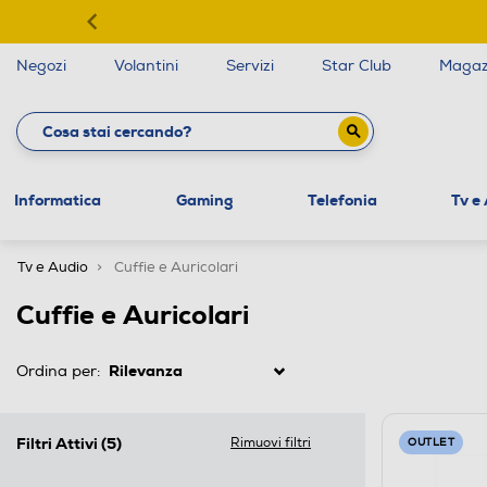
Negozi
Volantini
Servizi
Star Club
Magaz
Informatica
Gaming
Telefonia
Tv e
Tv e Audio
Cuffie e Auricolari
Cuffie e Auricolari
Ordina per:
Filtri Attivi
(5)
Rimuovi filtri
OUTLET