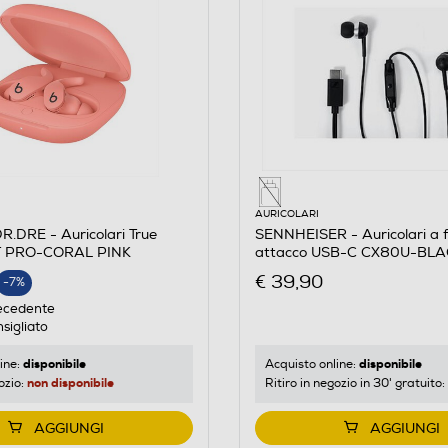
AURICOLARI
.DRE - Auricolari True
SENNHEISER - Auricolari a f
IT PRO-CORAL PINK
attacco USB-C CX80U-BL
E
€ 39,90
-7%
ecedente
sigliato
disponibile
disponibile
ine:
Acquisto online:
non disponibile
ozio:
Ritiro in negozio in 30' gratuito:
AGGIUNGI
AGGIUNGI