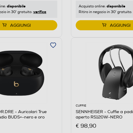
disponibile
disponibile
ine:
Acquisto online:
verifica
ozio in 30' gratuito:
Ritiro in negozio in 30' gratuito:
AGGIUNGI
AGGIUNGI
CUFFIE
.DRE - Auricolari True
SENNHEISER - Cuffie a padi
udio BUDS+-nero e oro
aperto RS120W-NERO
€ 98,90