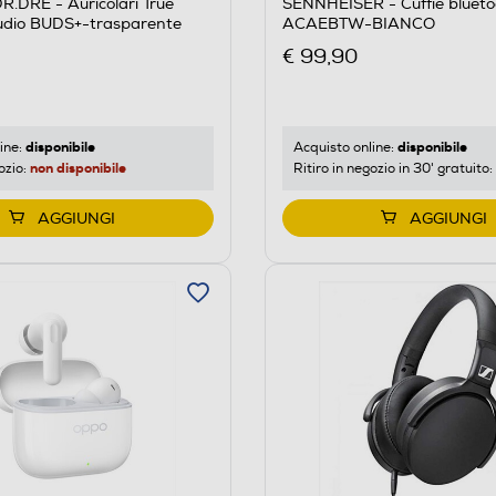
.DRE - Auricolari True
SENNHEISER - Cuffie blueto
tudio BUDS+-trasparente
ACAEBTW-BIANCO
€ 99,90
disponibile
disponibile
ine:
Acquisto online:
non disponibile
ozio:
Ritiro in negozio in 30' gratuito:
AGGIUNGI
AGGIUNGI