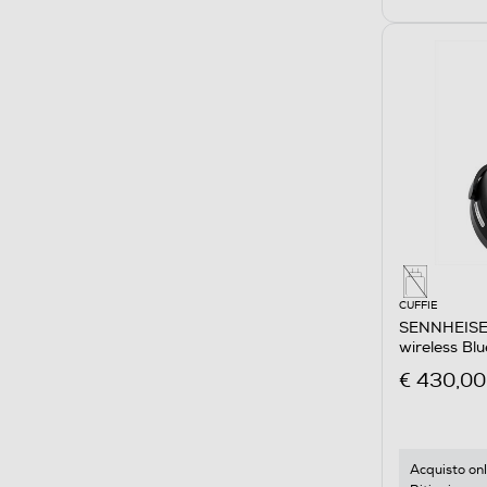
CUFFIE
SENNHEISER
wireless B
BLACK
€ 430,00
Acquisto onl