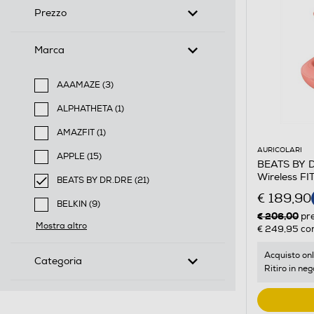
Prezzo
Marca
AAAMAZE (3)
Filtra per Marca: AAAMAZE
ALPHATHETA (1)
Filtra per Marca: ALPHATHETA
AMAZFIT (1)
Filtra per Marca: AMAZFIT
AURICOLARI
APPLE (15)
BEATS BY DR
Filtra per Marca: APPLE
Wireless F
BEATS BY DR.DRE (21)
selected Filtro applicato per Marca: BEATS BY DR.DR
€ 189,90
BELKIN (9)
€ 206,00
pr
Filtra per Marca: BELKIN
Mostra altro
€ 249,95
con
Acquisto onl
Categoria
Ritiro in neg