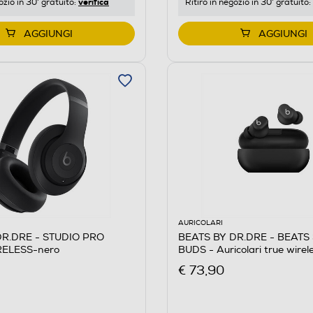
verifica
ozio in 30' gratuito:
Ritiro in negozio in 30' gratuito:
AGGIUNGI
AGGIUNGI
AURICOLARI
DR.DRE - STUDIO PRO
BEATS BY DR.DRE - BEATS
RELESS-nero
BUDS - Auricolari true wire
Opaco
€ 73,90