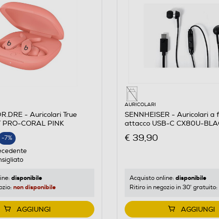
AURICOLARI
.DRE - Auricolari True
SENNHEISER - Auricolari a f
IT PRO-CORAL PINK
attacco USB-C CX80U-BL
E
€ 39,90
-7%
ecedente
sigliato
disponibile
disponibile
ine:
Acquisto online:
non disponibile
ozio:
Ritiro in negozio in 30' gratuito:
AGGIUNGI
AGGIUNGI