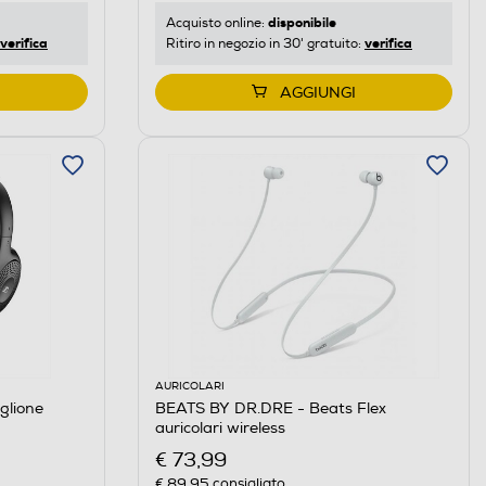
disponibile
Acquisto online:
verifica
verifica
Ritiro in negozio in 30' gratuito:
AGGIUNGI
AURICOLARI
glione
BEATS BY DR.DRE - Beats Flex
auricolari wireless
€ 73,99
€ 89,95
consigliato