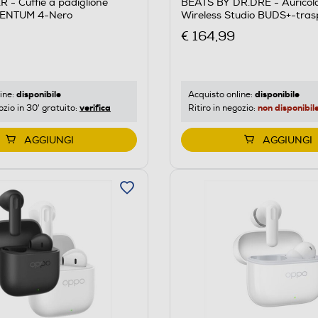
- Cuffie a padiglione
BEATS BY DR.DRE - Auricola
MENTUM 4-Nero
Wireless Studio BUDS+-tra
€ 164,99
disponibile
disponibile
ine:
Acquisto online:
verifica
non disponibil
ozio in 30' gratuito:
Ritiro in negozio:
AGGIUNGI
AGGIUNGI