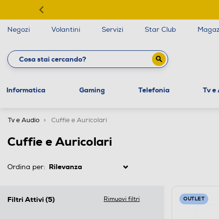
Negozi
Volantini
Servizi
Star Club
Magaz
Informatica
Gaming
Telefonia
Tv e
Tv e Audio
Cuffie e Auricolari
Cuffie e Auricolari
Ordina per:
Filtri Attivi
(5)
Rimuovi filtri
OUTLET