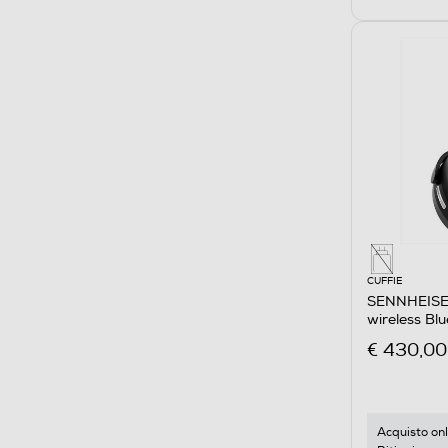
CUFFIE
SENNHEISER
wireless B
BLACK
€ 430,00
Acquisto onl