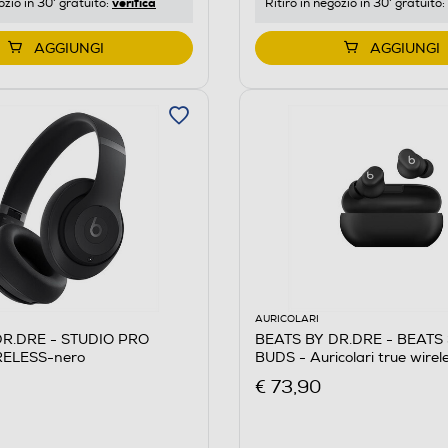
verifica
ozio in 30' gratuito:
Ritiro in negozio in 30' gratuito:
AGGIUNGI
AGGIUNGI
AURICOLARI
DR.DRE - STUDIO PRO
BEATS BY DR.DRE - BEATS
RELESS-nero
BUDS - Auricolari true wire
Opaco
€ 73,90