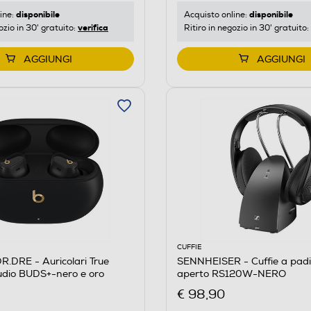
disponibile
disponibile
ine:
Acquisto online:
verifica
ozio in 30' gratuito:
Ritiro in negozio in 30' gratuito:
AGGIUNGI
AGGIUNGI
CUFFIE
.DRE - Auricolari True
SENNHEISER - Cuffie a padi
udio BUDS+-nero e oro
aperto RS120W-NERO
€ 98,90