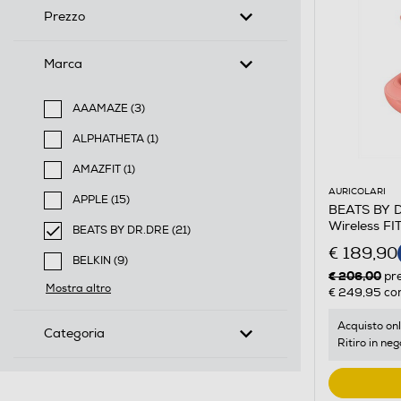
Prezzo
Marca
AAAMAZE (3)
Filtra per Marca: AAAMAZE
ALPHATHETA (1)
Filtra per Marca: ALPHATHETA
AMAZFIT (1)
Filtra per Marca: AMAZFIT
AURICOLARI
APPLE (15)
BEATS BY DR
Filtra per Marca: APPLE
Wireless F
BEATS BY DR.DRE (21)
selected Filtro applicato per Marca: BEATS BY DR.DR
€ 189,90
BELKIN (9)
€ 206,00
pr
Filtra per Marca: BELKIN
Mostra altro
€ 249,95
con
Acquisto onl
Categoria
Ritiro in neg