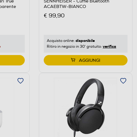
ri True
SENNHEISER - Cuffie bluetooth
sparente
ACAEBTW-BIANCO
€ 99,90
disponibile
Acquisto online:
e
verifica
Ritiro in negozio in 30' gratuito:
AGGIUNGI