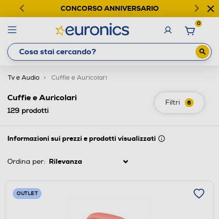
CONCORSO ANNIVERSARIO
0
Tv e Audio
Cuffie e Auricolari
Cuffie e Auricolari
Filtri
6
129
prodotti
Informazioni sui prezzi e prodotti visualizzati
Ordina per:
OUTLET