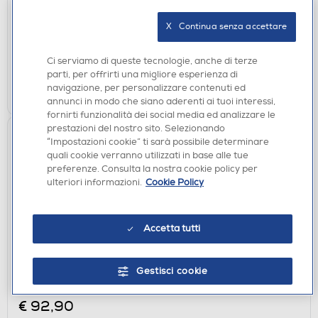
€ 99,90
X   Continua senza accettare
disponibile
Acquisto online:
verifica
Ritiro in negozio in 30' gratuito:
Ci serviamo di queste tecnologie, anche di terze
parti, per offrirti una migliore esperienza di
AGGIUNGI
navigazione, per personalizzare contenuti ed
annunci in modo che siano aderenti ai tuoi interessi,
fornirti funzionalità dei social media ed analizzare le
prestazioni del nostro sito. Selezionando
“Impostazioni cookie” ti sarà possibile determinare
quali cookie verranno utilizzati in base alle tue
preferenze. Consulta la nostra cookie policy per
ulteriori informazioni.
Cookie Policy
Accetta tutti
AURICOLARI
URBANISTA - Auricolari bluetooth PHOENIX-
Gestisci cookie
Midnight Black - nero
€ 92,90