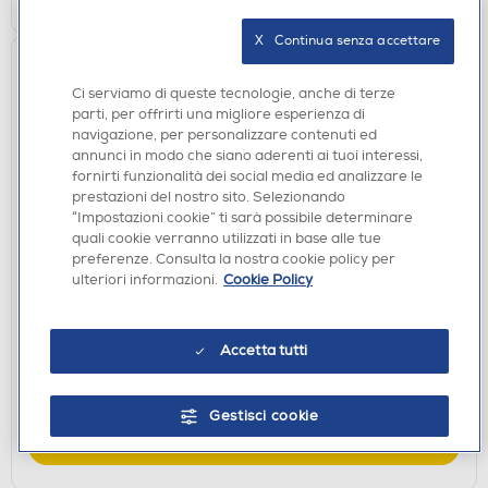
X   Continua senza accettare
Ci serviamo di queste tecnologie, anche di terze
parti, per offrirti una migliore esperienza di
navigazione, per personalizzare contenuti ed
annunci in modo che siano aderenti ai tuoi interessi,
fornirti funzionalità dei social media ed analizzare le
prestazioni del nostro sito. Selezionando
“Impostazioni cookie” ti sarà possibile determinare
quali cookie verranno utilizzati in base alle tue
AURICOLARI
preferenze. Consulta la nostra cookie policy per
URBANISTA - Auricolari bluetooth COPENHAGEN
ulteriori informazioni.
Cookie Policy
2-Lavander Purple \ Lilla
€ 49,90
Accetta tutti
disponibile
Acquisto online:
verifica
Ritiro in negozio in 30' gratuito:
Gestisci cookie
AGGIUNGI