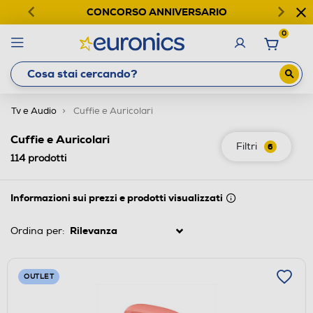
CONCORSO ANNIVERSARIO
0
Tv e Audio
Cuffie e Auricolari
Cuffie e Auricolari
Filtri
6
114
prodotti
Informazioni sui prezzi e prodotti visualizzati
Ordina per:
OUTLET