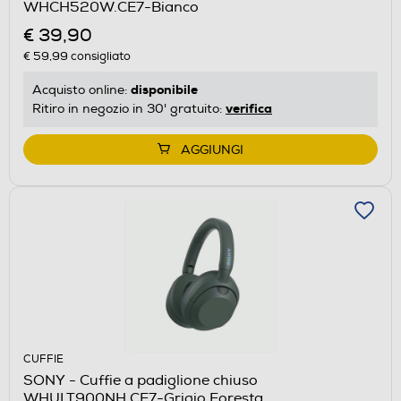
WHCH520W.CE7-Bianco
€ 39,90
€ 59,99
consigliato
disponibile
Acquisto online:
verifica
Ritiro in negozio in 30' gratuito:
AGGIUNGI
CUFFIE
SONY - Cuffie a padiglione chiuso
WHULT900NH.CE7-Grigio Foresta