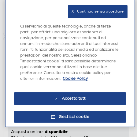
disponibile
Acquisto online:
verifica
Ritiro in negozio in 30' gratuito:
X   Continua senza accettare
AGGIUNGI
Ci serviamo di queste tecnologie, anche di terze
parti, per offrirti una migliore esperienza di
navigazione, per personalizzare contenuti ed
annunci in modo che siano aderenti ai tuoi interessi,
fornirti funzionalità dei social media ed analizzare le
prestazioni del nostro sito. Selezionando
“Impostazioni cookie” ti sarà possibile determinare
quali cookie verranno utilizzati in base alle tue
preferenze. Consulta la nostra cookie policy per
ulteriori informazioni.
Cookie Policy
AURICOLARI
Accetta tutti
URBANISTA - Auricolari Bluetooth AUSTIN-
Lavender Purple - Lavanda
Gestisci cookie
€ 29,90
disponibile
Acquisto online: