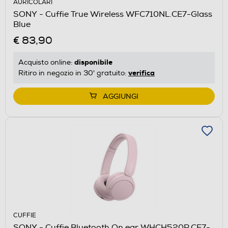
AURICOLARI
SONY - Cuffie True Wireless WFC710NL.CE7-Glass
Blue
€ 83,90
disponibile
Acquisto online:
verifica
Ritiro in negozio in 30' gratuito:
AGGIUNGI
CUFFIE
SONY - Cuffie Bluetooth On ear WHCH520P.CE7-