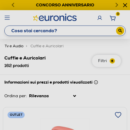
CONCORSO ANNIVERSARIO
0
Tv e Audio
Cuffie e Auricolari
Cuffie e Auricolari
Filtri
6
162
prodotti
Informazioni sui prezzi e prodotti visualizzati
Ordina per:
OUTLET