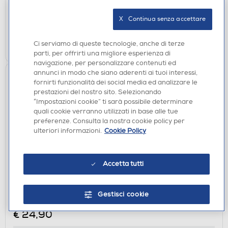
disponibile
Acquisto online:
verifica
Ritiro in negozio in 30' gratuito:
X   Continua senza accettare
AGGIUNGI
Ci serviamo di queste tecnologie, anche di terze
parti, per offrirti una migliore esperienza di
navigazione, per personalizzare contenuti ed
annunci in modo che siano aderenti ai tuoi interessi,
fornirti funzionalità dei social media ed analizzare le
prestazioni del nostro sito. Selezionando
“Impostazioni cookie” ti sarà possibile determinare
quali cookie verranno utilizzati in base alle tue
preferenze. Consulta la nostra cookie policy per
ulteriori informazioni.
Cookie Policy
Accetta tutti
AURICOLARI
XIAOMI - Auricolare bluetooth REDMI BUDS 8
Gestisci cookie
LITE-White
€ 24,90