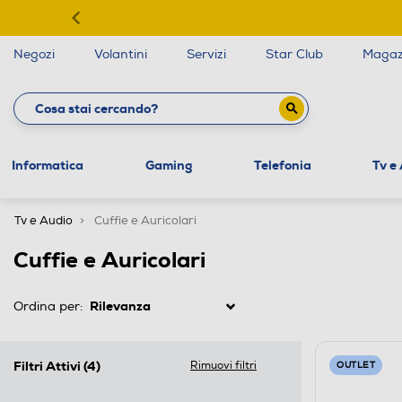
Negozi
Volantini
Servizi
Star Club
Magaz
Informatica
Gaming
Telefonia
Tv e
Tv e Audio
Cuffie e Auricolari
Cuffie e Auricolari
Ordina per:
Filtri Attivi
(4)
Rimuovi filtri
OUTLET