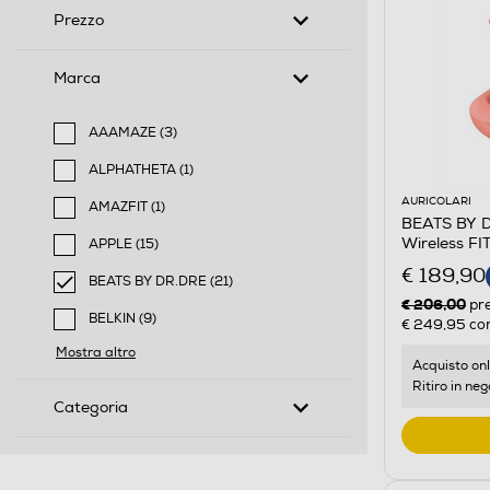
Prezzo
Marca
AAAMAZE (3)
Filtra per Marca: AAAMAZE
ALPHATHETA (1)
Filtra per Marca: ALPHATHETA
AURICOLARI
AMAZFIT (1)
BEATS BY DR
Filtra per Marca: AMAZFIT
Wireless F
APPLE (15)
Filtra per Marca: APPLE
€ 189,90
BEATS BY DR.DRE (21)
€ 206,00
selected Filtro applicato per Marca: BEATS BY DR.DR
pr
BELKIN (9)
€ 249,95
con
Filtra per Marca: BELKIN
Mostra altro
Acquisto onl
Ritiro in neg
Categoria