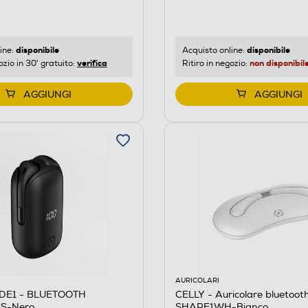
disponibile
disponibile
ine:
Acquisto online:
verifica
non disponibil
ozio in 30' gratuito:
Ritiro in negozio:
AGGIUNGI
AGGIUNGI
AURICOLARI
IDE1 - BLUETOOTH
CELLY - Auricolare bluetoot
S-Nero
SHAPE1WH-Bianco