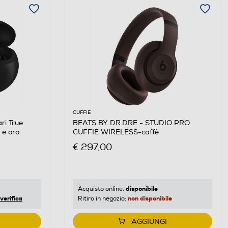
CUFFIE
ri True
BEATS BY DR.DRE - STUDIO PRO
 e oro
CUFFIE WIRELESS-caffè
€ 297,00
disponibile
Acquisto online:
verifica
non disponibile
Ritiro in negozio:
AGGIUNGI