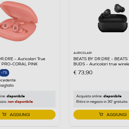
AURICOLARI
.DRE - Auricolari True
BEATS BY DR.DRE - BEATS
IT PRO-CORAL PINK
BUDS - Auricolari true wire
Opaco
€ 73,90
-7%
E
ecedente
sigliato
disponibile
disponibile
ine:
Acquisto online:
non disponibile
ozio:
Ritiro in negozio in 30' gratuito:
AGGIUNGI
AGGIUNGI