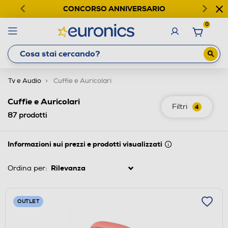
CONCORSO ANNIVERSARIO
0
Tv e Audio
Cuffie e Auricolari
Cuffie e Auricolari
Filtri
4
87
prodotti
Informazioni sui prezzi e prodotti visualizzati
Ordina per:
OUTLET