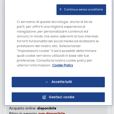
X   Continua senza accettare
AGGIUNGI
Ci serviamo di queste tecnologie, anche di terze
parti, per offrirti una migliore esperienza di
navigazione, per personalizzare contenuti ed
annunci in modo che siano aderenti ai tuoi interessi,
fornirti funzionalità dei social media ed analizzare le
prestazioni del nostro sito. Selezionando
“Impostazioni cookie” ti sarà possibile determinare
quali cookie verranno utilizzati in base alle tue
preferenze. Consulta la nostra cookie policy per
ulteriori informazioni.
Cookie Policy
CUFFIE
Accetta tutti
MUSIC SOUND - Cuffie a padiglione chiuso
BOOST-Black
€ 21,99
Gestisci cookie
disponibile
Acquisto online:
non disponibile
Ritiro in negozio: