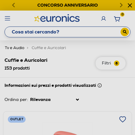
CONCORSO ANNIVERSARIO
0
Tv e Audio
Cuffie e Auricolari
Cuffie e Auricolari
Filtri
6
153
prodotti
Informazioni sui prezzi e prodotti visualizzati
Ordina per:
OUTLET