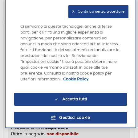
AGGIUNGI
X   Continua senza accettare
Ci serviamo di queste tecnologie, anche di terze
parti, per offrirti una migliore esperienza di
navigazione, per personalizzare contenuti ed
annunci in modo che siano aderenti ai tuoi interessi,
fornirti funzionalità dei social media ed analizzare le
prestazioni del nostro sito. Selezionando
“Impostazioni cookie” ti sarà possibile determinare
quali cookie verranno utilizzati in base alle tue
preferenze. Consulta la nostra cookie policy per
ulteriori informazioni.
Cookie Policy
AURICOLARI
CELLULARLINE - AURICOLARI WEAVY IN-EAR
Accetta tutti
BLUETOOTH TRUE WIRELESS-Bianco
€ 18,99
Gestisci cookie
disponibile
Acquisto online:
non disponibile
Ritiro in negozio: