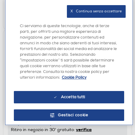
verifica
Ritiro in negozio in 30' gratuito:
X   Continua senza accettare
AGGIUNGI
Ci serviamo di queste tecnologie, anche di terze
parti, per offrirti una migliore esperienza di
navigazione, per personalizzare contenuti ed
annunci in modo che siano aderenti ai tuoi interessi,
fornirti funzionalità dei social media ed analizzare le
prestazioni del nostro sito. Selezionando
“Impostazioni cookie” ti sarà possibile determinare
quali cookie verranno utilizzati in base alle tue
preferenze. Consulta la nostra cookie policy per
ulteriori informazioni.
Cookie Policy
CUFFIE
BEATS BY DR.DRE - BEATS SOLO4 - Cuffie
Accetta tutti
wireless ON-EAR-Nero opaco
€ 139,00
Gestisci cookie
disponibile
Acquisto online:
verifica
Ritiro in negozio in 30' gratuito: