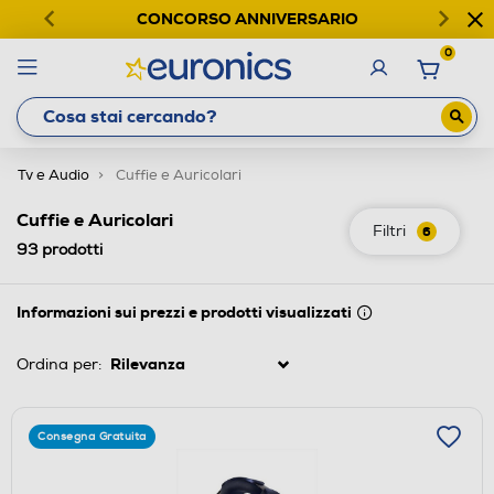
CONCORSO ANNIVERSARIO
0
Tv e Audio
Cuffie e Auricolari
Cuffie e Auricolari
Filtri
6
93
prodotti
Informazioni sui prezzi e prodotti visualizzati
Ordina per:
Consegna Gratuita