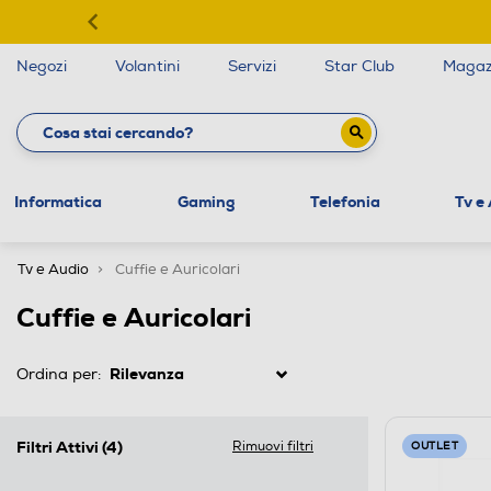
Negozi
Volantini
Servizi
Star Club
Magaz
Informatica
Gaming
Telefonia
Tv e
Tv e Audio
Cuffie e Auricolari
Cuffie e Auricolari
Ordina per:
Filtri Attivi
(4)
Rimuovi filtri
OUTLET