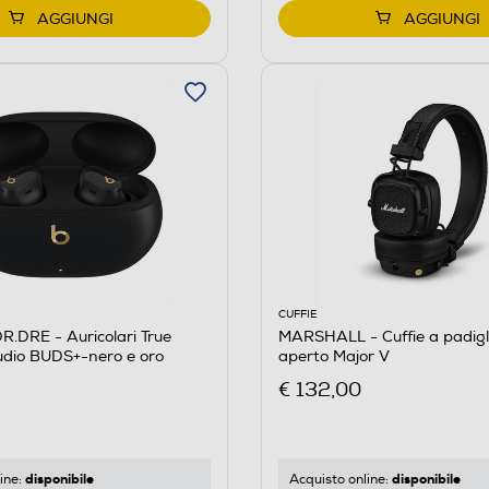
AGGIUNGI
AGGIUNGI
CUFFIE
.DRE - Auricolari True
MARSHALL - Cuffie a padigl
udio BUDS+-nero e oro
aperto Major V
€ 132,00
disponibile
disponibile
ine:
Acquisto online: