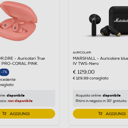
AURICOLARI
.DRE - Auricolari True
MARSHALL - Auricolare blue
IT PRO-CORAL PINK
IV TWS-Nero
€ 129,00
-7%
€ 129,99
consigliato
E
ecedente
sigliato
disponibile
disponibile
ine:
Acquisto online:
non disponibile
ozio:
Ritiro in negozio in 30' gratuito:
AGGIUNGI
AGGIUNGI