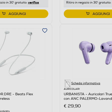
verifica
ozio in 30' gratuito:
Ritiro in negozio in 30' gratuito:
AGGIUNGI
AGGIUNGI
Scheda informativa
AURICOLARI
R.DRE - Beats Flex
URBANISTA - Auricolari True
ireless
con ANC PALERMO-Lavande
Lilla
€ 29,90
igliato