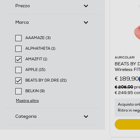
Prezzo
Marca
AAAMAZE (3)
Filtra per Marca: AAAMAZE
ALPHATHETA (1)
Filtra per Marca: ALPHATHETA
AURICOLARI
AMAZFIT (1)
BEATS BY DR
selected Filtro applicato per Marca: AMAZFIT
Wireless F
APPLE (15)
Filtra per Marca: APPLE
€ 189,90
BEATS BY DR.DRE (21)
€ 206,00
selected Filtro applicato per Marca: BEATS BY DR.DR
pr
BELKIN (9)
€ 249,95
con
Filtra per Marca: BELKIN
Mostra altro
Acquisto onl
Ritiro in neg
Categoria