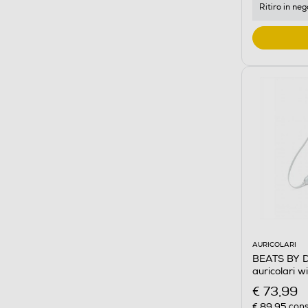
Ritiro in neg
AURICOLARI
BEATS BY D
auricolari w
€ 73,99
€ 89,95
cons