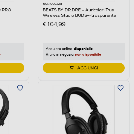
AURICOLARI
O PRO
BEATS BY DR.DRE - Auricolari True
Wireless Studio BUDS+-trasparente
€ 164,99
disponibile
Acquisto online:
e
non disponibile
Ritiro in negozio:
AGGIUNGI