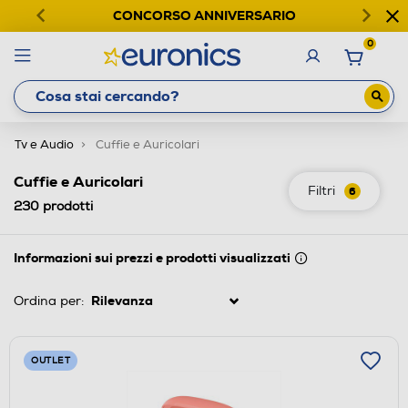
CONCORSO ANNIVERSARIO
0
Tv e Audio
Cuffie e Auricolari
Cuffie e Auricolari
Filtri
6
230
prodotti
Informazioni sui prezzi e prodotti visualizzati
Ordina per:
OUTLET