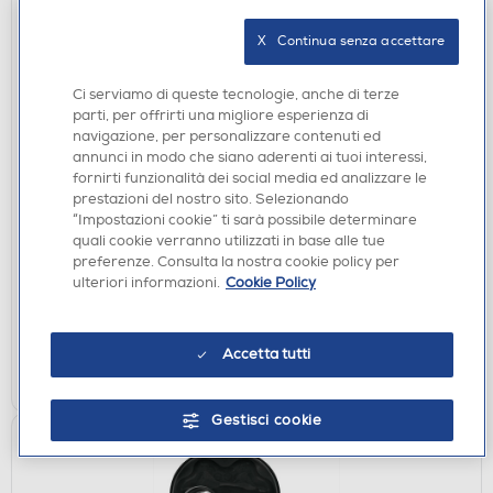
X   Continua senza accettare
Ci serviamo di queste tecnologie, anche di terze
parti, per offrirti una migliore esperienza di
navigazione, per personalizzare contenuti ed
annunci in modo che siano aderenti ai tuoi interessi,
fornirti funzionalità dei social media ed analizzare le
CUFFIE
prestazioni del nostro sito. Selezionando
JBL - Cuffie a padiglione chiuso JR310-Blu
“Impostazioni cookie” ti sarà possibile determinare
quali cookie verranno utilizzati in base alle tue
€ 19,90
preferenze. Consulta la nostra cookie policy per
ulteriori informazioni.
Cookie Policy
disponibile
Acquisto online:
verifica
Ritiro in negozio in 30' gratuito:
Accetta tutti
AGGIUNGI
Gestisci cookie