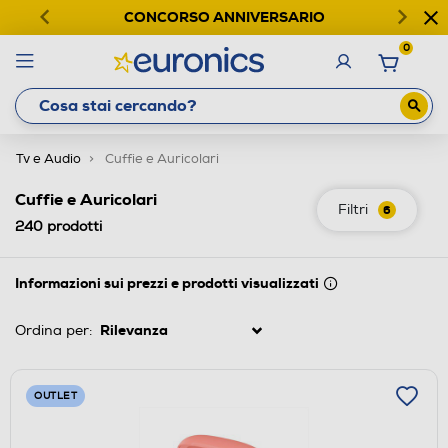
CONCORSO ANNIVERSARIO
0
Tv e Audio
Cuffie e Auricolari
Cuffie e Auricolari
Filtri
6
240
prodotti
Informazioni sui prezzi e prodotti visualizzati
Ordina per:
OUTLET