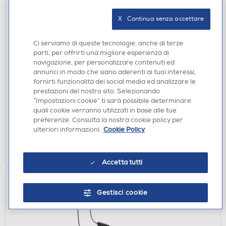
X   Continua senza accettare
Ci serviamo di queste tecnologie, anche di terze
parti, per offrirti una migliore esperienza di
AURICOLARI
navigazione, per personalizzare contenuti ed
JBL - Auricolari bluetooth LIVE PRO 2 TWS-NERO
annunci in modo che siano aderenti ai tuoi interessi,
fornirti funzionalità dei social media ed analizzare le
€ 119,00
prestazioni del nostro sito. Selezionando
€ 149,99
consigliato
“Impostazioni cookie” ti sarà possibile determinare
quali cookie verranno utilizzati in base alle tue
disponibile
Acquisto online:
preferenze. Consulta la nostra cookie policy per
verifica
Ritiro in negozio in 30' gratuito:
ulteriori informazioni.
Cookie Policy
AGGIUNGI
Accetta tutti
Gestisci cookie