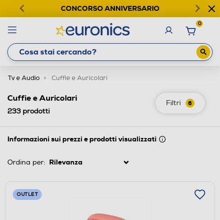
CONCORSO ANNIVERSARIO
0
Tv e Audio
Cuffie e Auricolari
Cuffie e Auricolari
Filtri
6
233
prodotti
Informazioni sui prezzi e prodotti visualizzati
Ordina per:
OUTLET