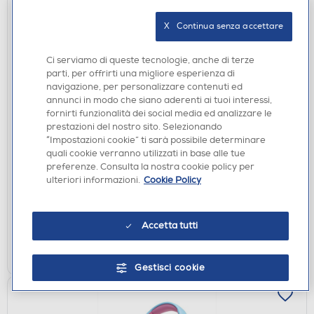
X   Continua senza accettare
Ci serviamo di queste tecnologie, anche di terze
parti, per offrirti una migliore esperienza di
navigazione, per personalizzare contenuti ed
annunci in modo che siano aderenti ai tuoi interessi,
fornirti funzionalità dei social media ed analizzare le
AURICOLARI
prestazioni del nostro sito. Selezionando
URBANISTA - Auricolari bluetooth PHOENIX-
“Impostazioni cookie” ti sarà possibile determinare
Midnight Black - nero
quali cookie verranno utilizzati in base alle tue
preferenze. Consulta la nostra cookie policy per
€ 92,90
ulteriori informazioni.
Cookie Policy
disponibile
Acquisto online:
verifica
Ritiro in negozio in 30' gratuito:
Accetta tutti
AGGIUNGI
Gestisci cookie