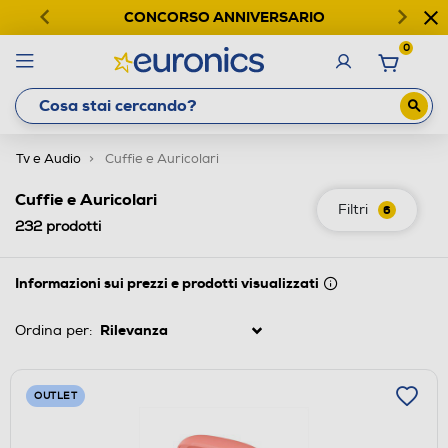
CONCORSO ANNIVERSARIO
0
Tv e Audio
Cuffie e Auricolari
Cuffie e Auricolari
Filtri
6
232
prodotti
Informazioni sui prezzi e prodotti visualizzati
Ordina per:
OUTLET