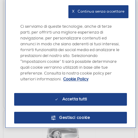
X   Continua senza accettare
Ci serviamo di queste tecnologie, anche di terze
parti, per offrirti una migliore esperienza di
navigazione, per personalizzare contenuti ed
annunci in modo che siano aderenti ai tuoi interessi,
AURICOLARI
fornirti funzionalità dei social media ed analizzare le
JBL - Auricolari true wireless TUNE FLEX 2-Nero
prestazioni del nostro sito. Selezionando
“Impostazioni cookie” ti sarà possibile determinare
€ 89,90
quali cookie verranno utilizzati in base alle tue
preferenze. Consulta la nostra cookie policy per
disponibile
Acquisto online:
ulteriori informazioni.
Cookie Policy
verifica
Ritiro in negozio in 30' gratuito:
AGGIUNGI
Accetta tutti
Gestisci cookie