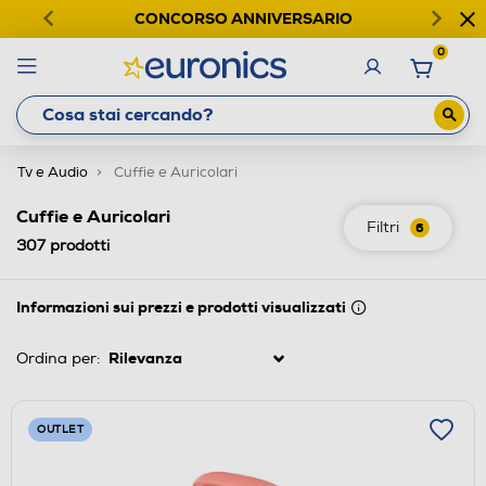
CONCORSO ANNIVERSARIO
0
Tv e Audio
Cuffie e Auricolari
Cuffie e Auricolari
Filtri
6
307
prodotti
Informazioni sui prezzi e prodotti visualizzati
Ordina per:
OUTLET