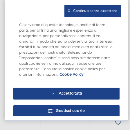
X   Continua senza accettare
Ci serviamo di queste tecnologie, anche di terze
parti, per offrirti una migliore esperienza di
navigazione, per personalizzare contenuti ed
annunci in modo che siano aderenti ai tuoi interessi,
fornirti funzionalità dei social media ed analizzare le
CUFFIE
prestazioni del nostro sito. Selezionando
JBL - JBLLIVE660NCBLK-Nero
“Impostazioni cookie” ti sarà possibile determinare
quali cookie verranno utilizzati in base alle tue
€ 134,00
preferenze. Consulta la nostra cookie policy per
€ 179,99
consigliato
ulteriori informazioni.
Cookie Policy
disponibile
Acquisto online:
verifica
Ritiro in negozio in 30' gratuito:
Accetta tutti
AGGIUNGI
Gestisci cookie