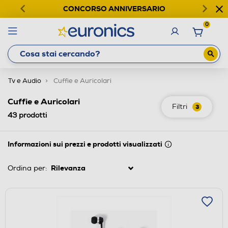
CONCORSO ANNIVERSARIO
0
Tv e Audio
Cuffie e Auricolari
Cuffie e Auricolari
Filtri
3
43
prodotti
Informazioni sui prezzi e prodotti visualizzati
Ordina per: