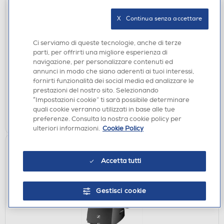
X   Continua senza accettare
AURICOLARI
SENNHEISER - True Wireless OPEN Auricolari
ACCENTUM TW OPEN-NERO
Ci serviamo di queste tecnologie, anche di terze
parti, per offrirti una migliore esperienza di
€ 59,90
navigazione, per personalizzare contenuti ed
annunci in modo che siano aderenti ai tuoi interessi,
disponibile
Acquisto online:
fornirti funzionalità dei social media ed analizzare le
verifica
prestazioni del nostro sito. Selezionando
Ritiro in negozio in 30' gratuito:
“Impostazioni cookie” ti sarà possibile determinare
quali cookie verranno utilizzati in base alle tue
AGGIUNGI
preferenze. Consulta la nostra cookie policy per
ulteriori informazioni.
Cookie Policy
Accetta tutti
Gestisci cookie