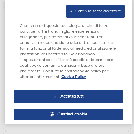
X   Continua senza accettare
Ci serviamo di queste tecnologie, anche di terze
parti, per offrirti una migliore esperienza di
navigazione, per personalizzare contenuti ed
annunci in modo che siano aderenti ai tuoi interessi,
fornirti funzionalità dei social media ed analizzare le
prestazioni del nostro sito. Selezionando
“Impostazioni cookie” ti sarà possibile determinare
AURICOLARI
quali cookie verranno utilizzati in base alle tue
MUSIC HERO - Auricolare cuffia bluetooth
preferenze. Consulta la nostra cookie policy per
MHHEADBUZZYBTK-Nero
ulteriori informazioni.
Cookie Policy
€ 17,90
Accetta tutti
disponibile
Acquisto online:
verifica
Ritiro in negozio in 30' gratuito:
Gestisci cookie
AGGIUNGI