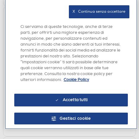
X   Continua senza accettare
Ci serviamo di queste tecnologie, anche di terze
parti, per offrirti una migliore esperienza di
navigazione, per personalizzare contenuti ed
annunci in modo che siano aderenti ai tuoi interessi,
fornirti funzionalità dei social media ed analizzare le
prestazioni del nostro sito. Selezionando
“Impostazioni cookie” ti sarà possibile determinare
AURICOLARI
quali cookie verranno utilizzati in base alle tue
URBANISTA - Auricolari bluetooth PALO ALTO-
preferenze. Consulta la nostra cookie policy per
Dusk Purple - Viola
ulteriori informazioni.
Cookie Policy
€ 83,90
Accetta tutti
disponibile
Acquisto online:
non disponibile
Ritiro in negozio:
Gestisci cookie
AGGIUNGI