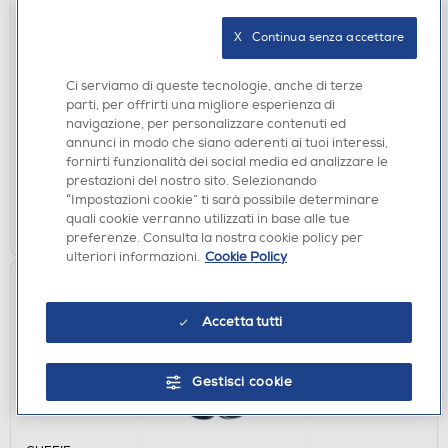
X   Continua senza accettare
CUFFIE
SENNHEISER - HD600-NERO
Ci serviamo di queste tecnologie, anche di terze
€ 299,00
parti, per offrirti una migliore esperienza di
navigazione, per personalizzare contenuti ed
annunci in modo che siano aderenti ai tuoi interessi,
disponibile
Acquisto online:
fornirti funzionalità dei social media ed analizzare le
verifica
Ritiro in negozio in 30' gratuito:
prestazioni del nostro sito. Selezionando
“Impostazioni cookie” ti sarà possibile determinare
AGGIUNGI
quali cookie verranno utilizzati in base alle tue
preferenze. Consulta la nostra cookie policy per
ulteriori informazioni.
Cookie Policy
Accetta tutti
Gestisci cookie