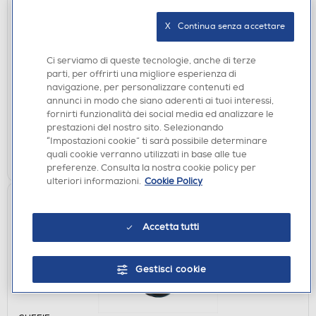
CUFFIE
X   Continua senza accettare
PLANET BUDDIES - Cuffie wireless PEPPER THE
PENGUIN-Light Blue - Azzurro
Ci serviamo di queste tecnologie, anche di terze
€ 39,90
parti, per offrirti una migliore esperienza di
navigazione, per personalizzare contenuti ed
annunci in modo che siano aderenti ai tuoi interessi,
disponibile
Acquisto online:
fornirti funzionalità dei social media ed analizzare le
verifica
Ritiro in negozio in 30' gratuito:
prestazioni del nostro sito. Selezionando
“Impostazioni cookie” ti sarà possibile determinare
AGGIUNGI
quali cookie verranno utilizzati in base alle tue
preferenze. Consulta la nostra cookie policy per
ulteriori informazioni.
Cookie Policy
Accetta tutti
Gestisci cookie