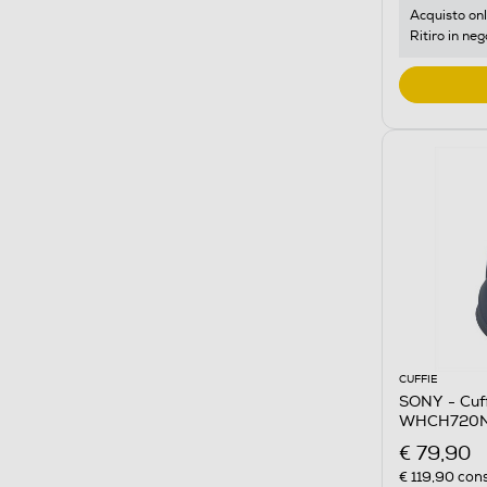
Acquisto onl
Ritiro in neg
CUFFIE
SONY - Cuff
WHCH720NL
€ 79,90
€ 119,90
cons