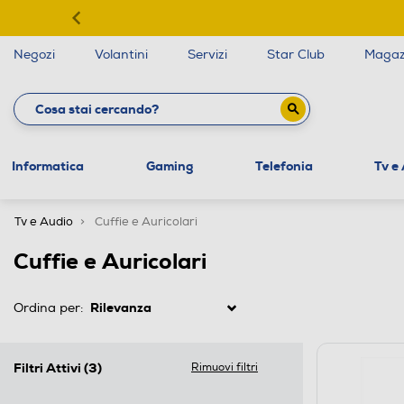
Negozi
Volantini
Servizi
Star Club
Magaz
Informatica
Gaming
Telefonia
Tv e
Tv e Audio
Cuffie e Auricolari
Cuffie e Auricolari
Ordina per:
Filtri Attivi
(3)
Rimuovi filtri