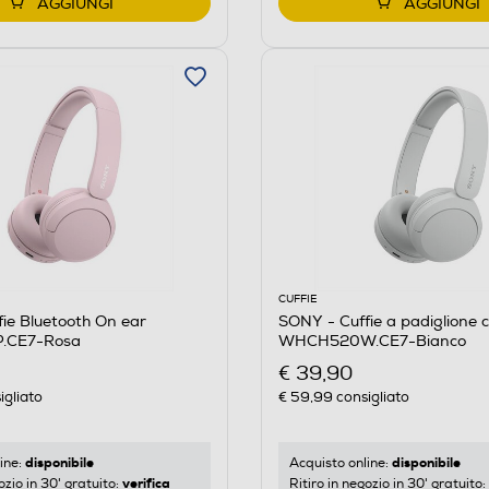
AGGIUNGI
AGGIUNGI
CUFFIE
ie Bluetooth On ear
SONY - Cuffie a padiglione c
.CE7-Rosa
WHCH520W.CE7-Bianco
€ 39,90
igliato
€ 59,99
consigliato
disponibile
disponibile
ine:
Acquisto online:
verifica
ozio in 30' gratuito:
Ritiro in negozio in 30' gratuito: