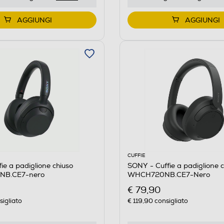
AGGIUNGI
AGGIUNGI
CUFFIE
ie a padiglione chiuso
SONY - Cuffie a padiglione c
B.CE7-nero
WHCH720NB.CE7-Nero
€ 79,90
igliato
€ 119,90
consigliato