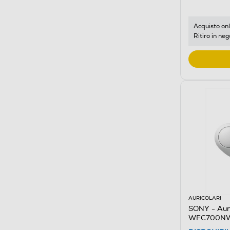
Acquisto onl
Ritiro in neg
AURICOLARI
SONY - Auri
WFC700NW.