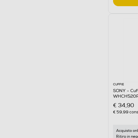
CUFFIE
SONY - Cuff
WHCH520P
€ 34,90
€ 59,99
cons
Acquisto onl
Ritiro in neg