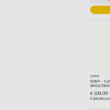
CUFFIE
SONY - Cuff
WHULT900N
€ 118,00
€ 129,99
cons