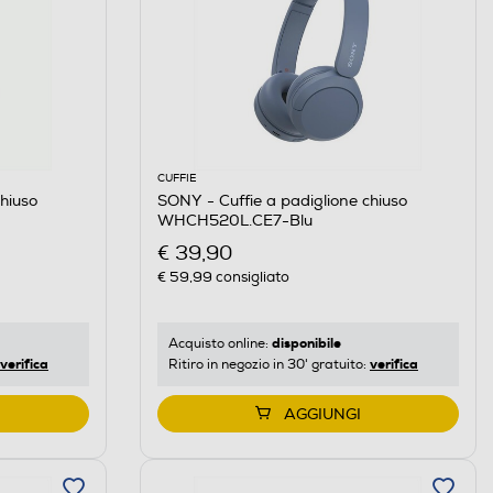
CUFFIE
hiuso
SONY - Cuffie a padiglione chiuso
WHCH520L.CE7-Blu
€ 39,90
€ 59,99
consigliato
disponibile
Acquisto online:
verifica
verifica
Ritiro in negozio in 30' gratuito:
AGGIUNGI