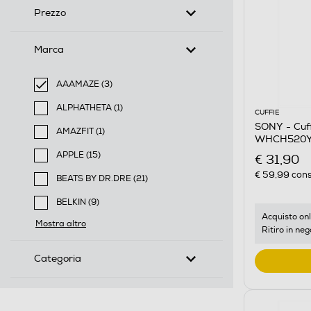
Prezzo
Marca
AAAMAZE (3)
selected Filtro applicato per Marca: AAAMAZE
ALPHATHETA (1)
CUFFIE
Filtra per Marca: ALPHATHETA
SONY - Cuff
AMAZFIT (1)
WHCH520Y.
Filtra per Marca: AMAZFIT
APPLE (15)
€ 31,90
Filtra per Marca: APPLE
€ 59,99
cons
BEATS BY DR.DRE (21)
Filtra per Marca: BEATS BY DR.DRE
BELKIN (9)
Filtra per Marca: BELKIN
Acquisto onl
Mostra altro
Ritiro in neg
Categoria