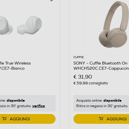
CUFFIE
ie True Wireless
SONY - Cuffie Bluetooth On
CE7-Bianco
WHCH520C.CE7-Cappuccin
€ 31,90
€ 59,99
consigliato
disponibile
disponibile
ine:
Acquisto online:
verifica
ozio in 30' gratuito:
Ritiro in negozio in 30' gratuito:
AGGIUNGI
AGGIUNGI