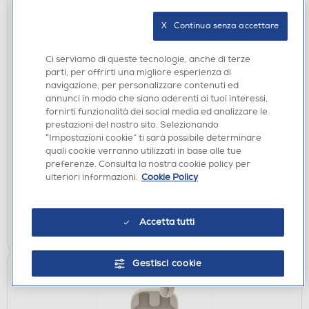
X   Continua senza accettare
Ci serviamo di queste tecnologie, anche di terze
parti, per offrirti una migliore esperienza di
navigazione, per personalizzare contenuti ed
CUFFIE
annunci in modo che siano aderenti ai tuoi interessi,
OTL - Cuffie a padiglione chiuso MARIO CORE
fornirti funzionalità dei social media ed analizzare le
WIRED-Blu
prestazioni del nostro sito. Selezionando
“Impostazioni cookie” ti sarà possibile determinare
€ 11,99
quali cookie verranno utilizzati in base alle tue
preferenze. Consulta la nostra cookie policy per
disponibile
Acquisto online:
ulteriori informazioni.
Cookie Policy
verifica
Ritiro in negozio in 30' gratuito:
Accetta tutti
AGGIUNGI
Gestisci cookie