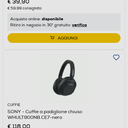
€ 39,90
€ 59,99
consigliato
disponibile
Acquisto online:
verifica
Ritiro in negozio in 30' gratuito:
AGGIUNGI
CUFFIE
SONY - Cuffie a padiglione chiuso
WHULT900NB.CE7-nero
€ 118,00