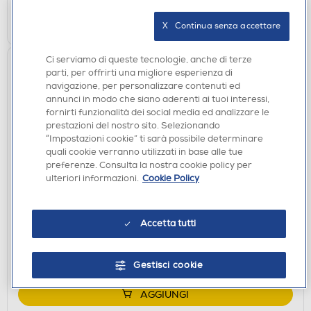
AGGIUNGI
X   Continua senza accettare
Ci serviamo di queste tecnologie, anche di terze
parti, per offrirti una migliore esperienza di
navigazione, per personalizzare contenuti ed
annunci in modo che siano aderenti ai tuoi interessi,
fornirti funzionalità dei social media ed analizzare le
prestazioni del nostro sito. Selezionando
“Impostazioni cookie” ti sarà possibile determinare
quali cookie verranno utilizzati in base alle tue
preferenze. Consulta la nostra cookie policy per
ulteriori informazioni.
Cookie Policy
CUFFIE
KARMA - Cuffia bluetooth 5.4 ALAM 5-Nero
€ 19,90
Accetta tutti
disponibile
Acquisto online:
verifica
Ritiro in negozio in 30' gratuito:
Gestisci cookie
AGGIUNGI