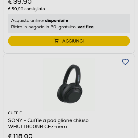
€ 39,90
€ 59,99
consigliato
disponibile
Acquisto online:
verifica
Ritiro in negozio in 30' gratuito:
AGGIUNGI
CUFFIE
SONY - Cuffie a padiglione chiuso
WHULT900NB.CE7-nero
€ 118,00