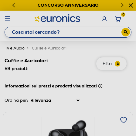
CONCORSO ANNIVERSARIO
0
Tv e Audio
Cuffie e Auricolari
Cuffie e Auricolari
Filtri
3
59
prodotti
Informazioni sui prezzi e prodotti visualizzati
Ordina per: