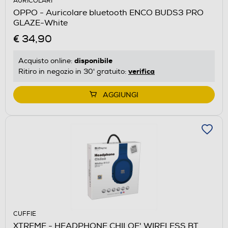
AURICOLARI
OPPO - Auricolare bluetooth ENCO BUDS3 PRO
GLAZE-White
€ 34,90
disponibile
Acquisto online:
verifica
Ritiro in negozio in 30' gratuito:
AGGIUNGI
CUFFIE
XTREME - HEADPHONE CHILOE' WIRELESS BT