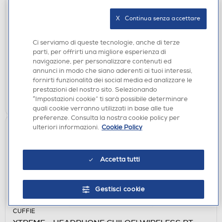
XTREME - HEADPHONE WIRELESS BT 5.0 YORK-
BLU
X   Continua senza accettare
€ 22,49
Ci serviamo di queste tecnologie, anche di terze
€ 27,00
consigliato
parti, per offrirti una migliore esperienza di
navigazione, per personalizzare contenuti ed
disponibile
Acquisto online:
annunci in modo che siano aderenti ai tuoi interessi,
non disponibile
Ritiro in negozio:
fornirti funzionalità dei social media ed analizzare le
prestazioni del nostro sito. Selezionando
AGGIUNGI
“Impostazioni cookie” ti sarà possibile determinare
quali cookie verranno utilizzati in base alle tue
preferenze. Consulta la nostra cookie policy per
ulteriori informazioni.
Cookie Policy
Accetta tutti
Gestisci cookie
CUFFIE