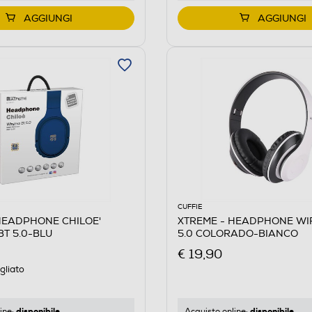
AGGIUNGI
AGGIUNGI
CUFFIE
HEADPHONE CHILOE'
XTREME - HEADPHONE WI
BT 5.0-BLU
5.0 COLORADO-BIANCO
€ 19,90
gliato
disponibile
disponibile
ine:
Acquisto online: