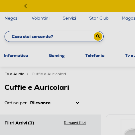
Negozi
Volantini
Servizi
Star Club
Magaz
Informatica
Gaming
Telefonia
Tv e
Tv e Audio
Cuffie e Auricolari
Cuffie e Auricolari
Ordina per:
Filtri Attivi
(3)
Rimuovi filtri