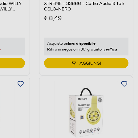
udio WILLY
XTREME - 33666 - Cuffia Audio & talk
WILLY
OSLO-NERO
€ 8,49
disponibile
Acquisto online:
e
verifica
Ritiro in negozio in 30' gratuito:
AGGIUNGI