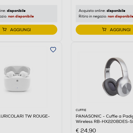
disponibile
disponibile
ine:
Acquisto online:
non disponibile
non disponibil
ozio:
Ritiro in negozio:
AGGIUNGI
AGGIUNGI
CUFFIE
AURICOLARI TW ROUGE-
PANASONIC - Cuffie a Padig
Wireless RB-HX220BDES-S
€ 24,90