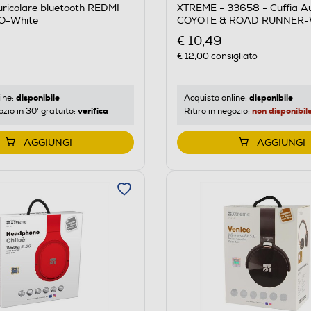
XTREME - 33658 - Cuffia A
ricolare bluetooth REDMI
COYOTE & ROAD RUNNER-
O-White
COYOTE & ROAD RUNNER
€ 10,49
€ 12,00
consigliato
disponibile
disponibile
Acquisto online:
ine:
non disponibil
verifica
Ritiro in negozio:
ozio in 30' gratuito:
AGGIUNGI
AGGIUNGI