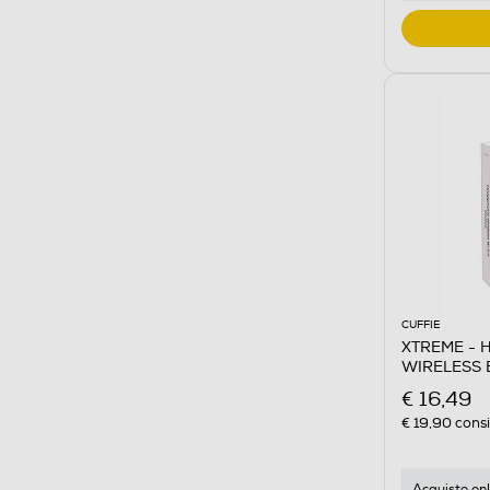
CUFFIE
XTREME - 
WIRELESS 
€ 16,49
€ 19,90
consi
Acquisto onl