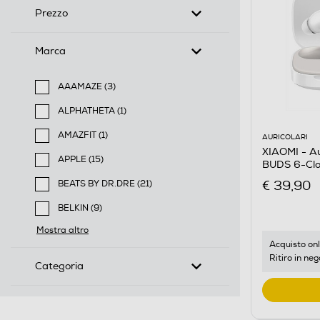
Prezzo
Marca
AAAMAZE (3)
Filtra per Marca: AAAMAZE
ALPHATHETA (1)
Filtra per Marca: ALPHATHETA
AMAZFIT (1)
AURICOLARI
Filtra per Marca: AMAZFIT
XIAOMI - Au
APPLE (15)
BUDS 6-Clo
Filtra per Marca: APPLE
€ 39,90
BEATS BY DR.DRE (21)
Filtra per Marca: BEATS BY DR.DRE
BELKIN (9)
Filtra per Marca: BELKIN
Mostra altro
Acquisto onl
Ritiro in neg
Categoria