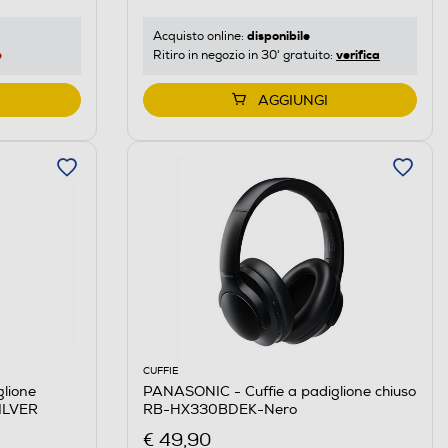
disponibile
Acquisto online:
e
verifica
Ritiro in negozio in 30' gratuito:
AGGIUNGI
CUFFIE
lione
PANASONIC - Cuffie a padiglione chiuso
ILVER
RB-HX330BDEK-Nero
€ 49,90