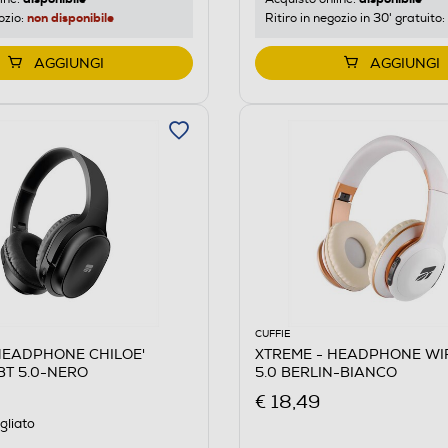
non disponibile
ozio:
Ritiro in negozio in 30' gratuito:
AGGIUNGI
AGGIUNGI
CUFFIE
HEADPHONE CHILOE'
XTREME - HEADPHONE WI
BT 5.0-NERO
5.0 BERLIN-BIANCO
€ 18,49
gliato