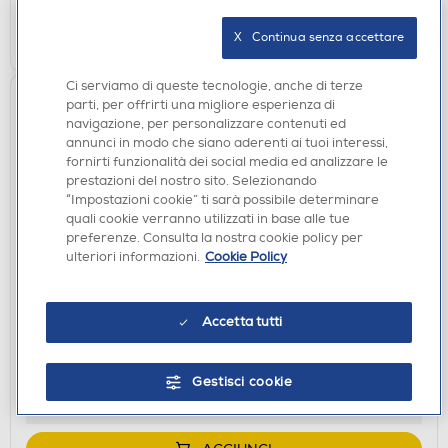
AGGIUNGI
X   Continua senza accettare
Ci serviamo di queste tecnologie, anche di terze
parti, per offrirti una migliore esperienza di
navigazione, per personalizzare contenuti ed
annunci in modo che siano aderenti ai tuoi interessi,
fornirti funzionalità dei social media ed analizzare le
prestazioni del nostro sito. Selezionando
“Impostazioni cookie” ti sarà possibile determinare
quali cookie verranno utilizzati in base alle tue
preferenze. Consulta la nostra cookie policy per
ulteriori informazioni.
Cookie Policy
CUFFIE
XTREME - HEADPHONE WIRELESS VENICE-NERO
€ 17,49
Accetta tutti
€ 27,90
consigliato
disponibile
Gestisci cookie
Acquisto online:
verifica
Ritiro in negozio in 30' gratuito: