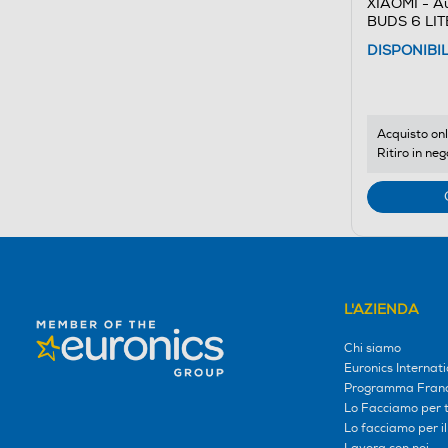
XIAOMI - Au
BUDS 6 LIT
DISPONIBI
Acquisto onl
Ritiro in neg
L'AZIENDA
Chi siamo
Euronics Internati
Programma Franc
Lo Facciamo per te
Lo facciamo per i