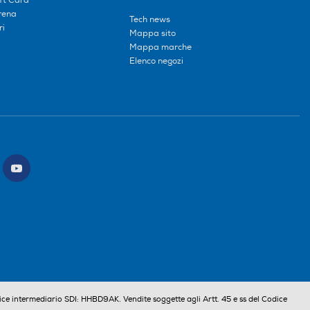
ift Card
erena
Tech news
ri
Mappa sito
Mappa marche
Elenco negozi
ce intermediario SDI: HHBD9AK. Vendite soggette agli Artt. 45 e ss del Codice