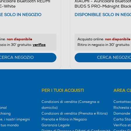
ricolare bluetooth REDMI
XIAOMI - Auricolare blueto
E-White
BUDS 5 PRO-Midnight Blac
LE SOLO IN NEGOZIO
DISPONIBILE SOLO IN NEG
non disponibile
non disponibile
ine:
Acquisto online:
verifica
ozio in 30' gratuito:
Ritiro in negozio in 30' gratuito:
CERCA NEGOZIO
CERCA NEGOZI
PER I TUOI ACQUISTI
AREA CL
Condizioni di vendita (Consegna a
Contattac
onal
domicilio)
Richiesta 
hising
Condizioni di vendita (Prenota e Ritira)
Domande 
, i nostri impegni
Prenota e Ritira in Negozio
Carta Sta
l tuo mondo
Garanzia Legale
Verifica s