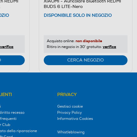
oth REDMI
XIAOMI - Auricolare bluetooth REDMI
k
BUDS 6 LITE-Nero
OZIO
DISPONIBILE SOLO IN NEGOZIO
non disponibile
Acquisto online:
verifica
verifica
Ritiro in negozio in 30' gratuito:
O
CERCA NEGOZIO
IENTI
PRIVACY
i
Gestisci cookie
diritto recesso
Privacy Policy
frequenti
Informativa Cookies
r Club
tato della riparazione
Whistleblowing