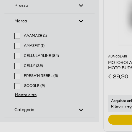
Prezzo
Marca
AAAMAZE (1)
Filtra per Marca: AAAMAZE
AMAZFIT (1)
Filtra per Marca: AMAZFIT
CELLULARLINE (84)
AURICOLARI
Filtra per Marca: CELLULARLINE
MOTOROLA -
CELLY (22)
MOTO BUDS-
Filtra per Marca: CELLY
€ 29,90
FRESH'N REBEL (6)
Filtra per Marca: FRESH'N REBEL
GOOGLE (2)
Filtra per Marca: GOOGLE
Mostra altro
Acquisto onl
Ritiro in neg
Categoria