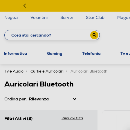
Negozi
Volantini
Servizi
Star Club
Magaz
Informatica
Gaming
Telefonia
Tv e
Tv e Audio
Cuffie e Auricolari
Auricolari Bluetooth
Auricolari Bluetooth
Ordina per:
Filtri Attivi
(2)
Rimuovi filtri