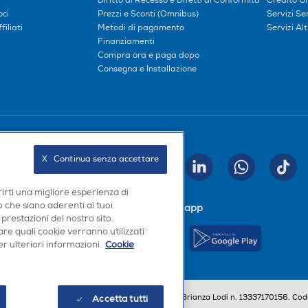
Diritto di Recesso e Difetti di Conformità
Credito G
oci
Prezzi e Sconti (Omnibus)
Servizi S
iliati
Metodi di pagamento
Servizi Alt
Finanziamenti
Compra ora e paga dopo
Consegna e Installazione
Seguici sui social
X   Continua senza accettare
INVIA
rirti una migliore esperienza di
 che siano aderenti ai tuoi
Scarica la nostra app
 prestazioni del nostro sito.
re quali cookie verranno utilizzati
r ulteriori informazioni.
Cookie
a, Codice Fiscale e iscrizione CCIAA Milano Monza Brianza Lodi n. 13337170156. Codi
Accetta tutti