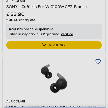
AURICOLARI
SONY - Cuffie In Ear WIC100W.CE7-Bianco
€ 33,90
€ 40,00
consigliato
disponibile
Acquisto online:
verifica
Ritiro in negozio in 30' gratuito:
AGGIUNGI
AURICOLARI
SONY - Auricolari bluetooth WFL910B.CE7-nero