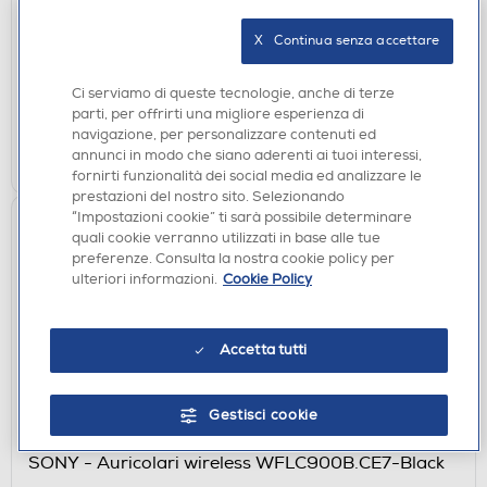
€ 149,00
X   Continua senza accettare
disponibile
Acquisto online:
Ci serviamo di queste tecnologie, anche di terze
verifica
Ritiro in negozio in 30' gratuito:
parti, per offrirti una migliore esperienza di
navigazione, per personalizzare contenuti ed
AGGIUNGI
annunci in modo che siano aderenti ai tuoi interessi,
fornirti funzionalità dei social media ed analizzare le
prestazioni del nostro sito. Selezionando
“Impostazioni cookie” ti sarà possibile determinare
quali cookie verranno utilizzati in base alle tue
preferenze. Consulta la nostra cookie policy per
ulteriori informazioni.
Cookie Policy
Accetta tutti
Gestisci cookie
AURICOLARI
SONY - Auricolari wireless WFLC900B.CE7-Black