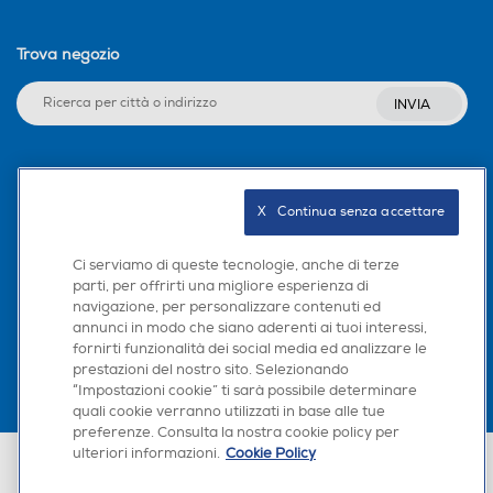
Trova negozio
INVIA
Seguici sui social
X   Continua senza accettare
Ci serviamo di queste tecnologie, anche di terze
parti, per offrirti una migliore esperienza di
Scarica la nostra app
navigazione, per personalizzare contenuti ed
annunci in modo che siano aderenti ai tuoi interessi,
fornirti funzionalità dei social media ed analizzare le
prestazioni del nostro sito. Selezionando
“Impostazioni cookie” ti sarà possibile determinare
quali cookie verranno utilizzati in base alle tue
preferenze. Consulta la nostra cookie policy per
ulteriori informazioni.
Cookie Policy
Euronics Italia SpA. Sede legale Via Montefeltro, 6/a 20156 Milano
Partita Iva, Codice Fiscale e iscrizione CCIAA Milano Monza Brianza Lodi