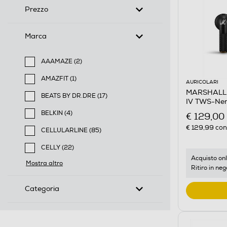
Prezzo
Marca
AAAMAZE (2)
Filtra per Marca: AAAMAZE
AMAZFIT (1)
AURICOLARI
Filtra per Marca: AMAZFIT
MARSHALL -
BEATS BY DR.DRE (17)
IV TWS-Ne
Filtra per Marca: BEATS BY DR.DRE
BELKIN (4)
€ 129,00
Filtra per Marca: BELKIN
€ 129,99
cons
CELLULARLINE (85)
Filtra per Marca: CELLULARLINE
CELLY (22)
Filtra per Marca: CELLY
Acquisto onl
Mostra altro
Ritiro in neg
Categoria