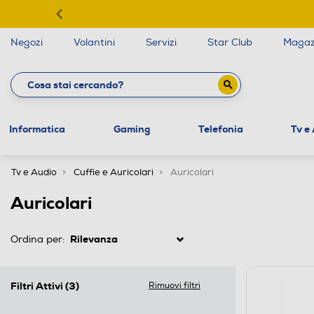
Negozi
Volantini
Servizi
Star Club
Magaz
Informatica
Gaming
Telefonia
Tv e
Tv e Audio
Cuffie e Auricolari
Auricolari
Auricolari
Ordina per:
Filtri Attivi
(3)
Rimuovi filtri