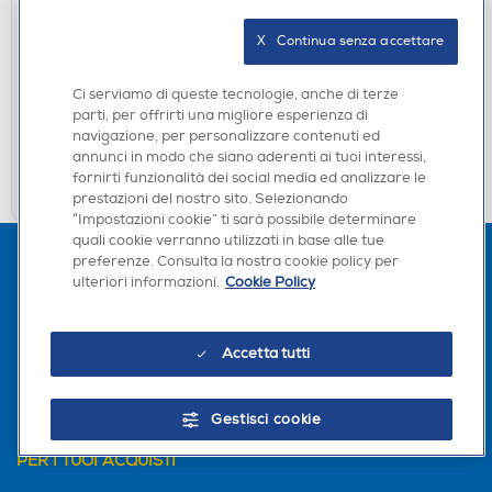
PANASONIC - Auricolari in-ear con cavo RP-
HV104E-K-Nero
X   Continua senza accettare
DISPONIBILE SOLO IN NEGOZIO
Ci serviamo di queste tecnologie, anche di terze
non disponibile
Acquisto online:
parti, per offrirti una migliore esperienza di
verifica
Ritiro in negozio in 30' gratuito:
navigazione, per personalizzare contenuti ed
annunci in modo che siano aderenti ai tuoi interessi,
CERCA NEGOZIO
fornirti funzionalità dei social media ed analizzare le
prestazioni del nostro sito. Selezionando
“Impostazioni cookie” ti sarà possibile determinare
quali cookie verranno utilizzati in base alle tue
preferenze. Consulta la nostra cookie policy per
ulteriori informazioni.
Cookie Policy
Accetta tutti
L'AZIENDA
Gestisci cookie
PER I TUOI ACQUISTI