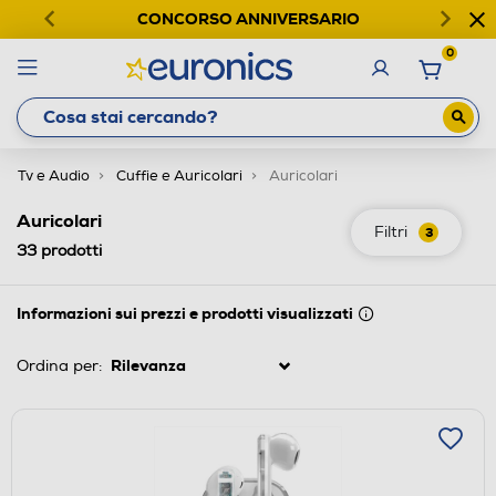
CONCORSO ANNIVERSARIO
0
Tv e Audio
Cuffie e Auricolari
Auricolari
Auricolari
Filtri
3
33
prodotti
Informazioni sui prezzi e prodotti visualizzati
Ordina per: