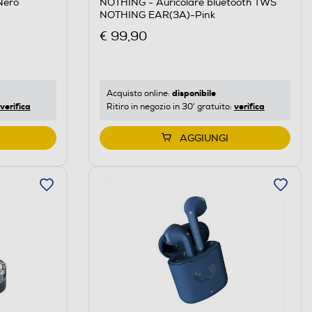
Nero
NOTHING - Auricolare bluetooth TWS
NOTHING EAR(3A)-Pink
€ 99,90
disponibile
Acquisto online:
verifica
verifica
Ritiro in negozio in 30' gratuito:
AGGIUNGI