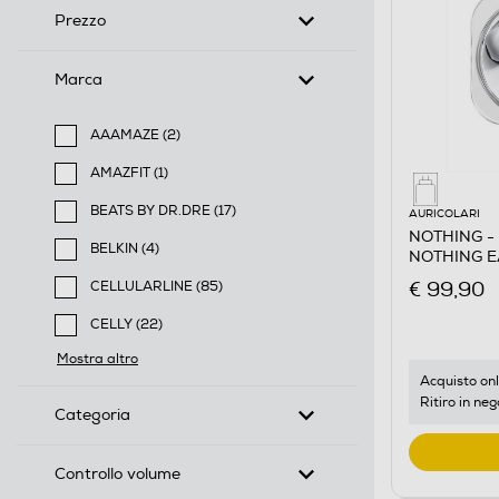
Prezzo
Marca
AAAMAZE (2)
Filtra per Marca: AAAMAZE
AMAZFIT (1)
Filtra per Marca: AMAZFIT
BEATS BY DR.DRE (17)
AURICOLARI
Filtra per Marca: BEATS BY DR.DRE
NOTHING - 
BELKIN (4)
NOTHING E
Filtra per Marca: BELKIN
€ 99,90
CELLULARLINE (85)
Filtra per Marca: CELLULARLINE
CELLY (22)
Filtra per Marca: CELLY
Mostra altro
Acquisto onl
Ritiro in neg
Categoria
Controllo volume