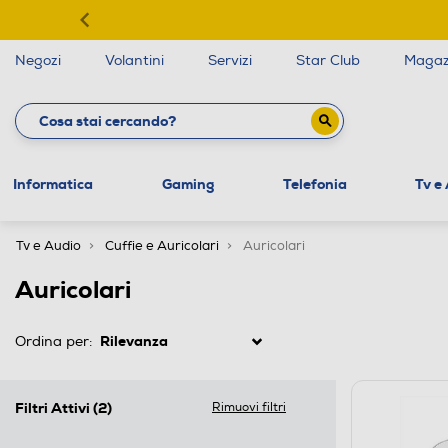
Negozi
Volantini
Servizi
Star Club
Magaz
Informatica
Gaming
Telefonia
Tv e
Tv e Audio
Cuffie e Auricolari
Auricolari
Auricolari
Ordina per:
Filtri Attivi
(2)
Rimuovi filtri