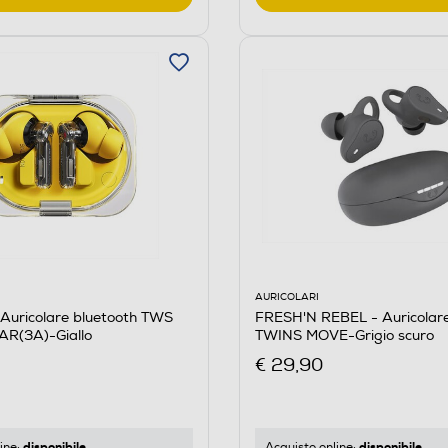
AURICOLARI
FRESH'N REBEL - Auricolare
Auricolare bluetooth TWS
TWINS MOVE-Grigio scuro
R(3A)-Giallo
€ 29,90
disponibile
disponibile
Acquisto online:
ine: