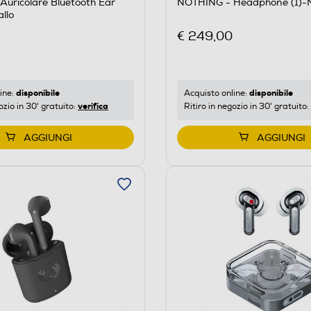
uricolare Bluetooth Ear
NOTHING - Headphone (1)-
llo
€ 249,00
disponibile
disponibile
ine:
Acquisto online:
verifica
ozio in 30' gratuito:
Ritiro in negozio in 30' gratuito:
AGGIUNGI
AGGIUNGI