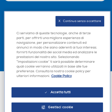
Seguici sui social
X   Continua senza accettare
Ci serviamo di queste tecnologie, anche di terze
parti, per offrirti una migliore esperienza di
Scarica la nostra app
navigazione, per personalizzare contenuti ed
annunci in modo che siano aderenti ai tuoi interessi,
fornirti funzionalità dei social media ed analizzare le
prestazioni del nostro sito. Selezionando
“Impostazioni cookie” ti sarà possibile determinare
quali cookie verranno utilizzati in base alle tue
preferenze. Consulta la nostra cookie policy per
ulteriori informazioni.
Cookie Policy
Euronics Italia SpA. Sede legale Via Montefeltro, 6/a 20156 Milano
Partita Iva, Codice Fiscale e iscrizione CCIAA Milano Monza Brianza Lodi
n. 13337170156. Codice intermediario SDI: HHBD9AK. Vendite soggette
agli Artt. 45 e ss del Codice del Consumo in tema di Diritti dei
Accetta tutti
Consumatori.
Gestisci cookie