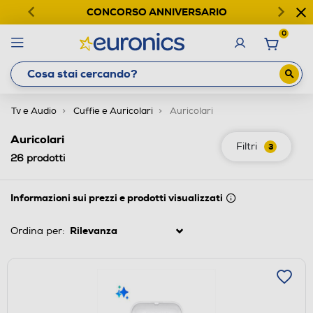
CONCORSO ANNIVERSARIO
0
Tv e Audio
Cuffie e Auricolari
Auricolari
Auricolari
Filtri
3
26
prodotti
Informazioni sui prezzi e prodotti visualizzati
Ordina per: