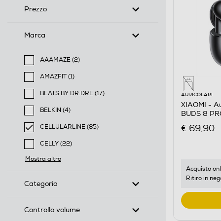
Prezzo
Marca
AAAMAZE (2)
Filtra per Marca: AAAMAZE
AMAZFIT (1)
Filtra per Marca: AMAZFIT
BEATS BY DR.DRE (17)
AURICOLARI
Filtra per Marca: BEATS BY DR.DRE
XIAOMI - Au
BELKIN (4)
BUDS 8 PR
Filtra per Marca: BELKIN
€ 69,90
CELLULARLINE (85)
selected Filtro applicato per Marca: CELLULARLINE
CELLY (22)
Filtra per Marca: CELLY
Mostra altro
Acquisto onl
Ritiro in neg
Categoria
Controllo volume