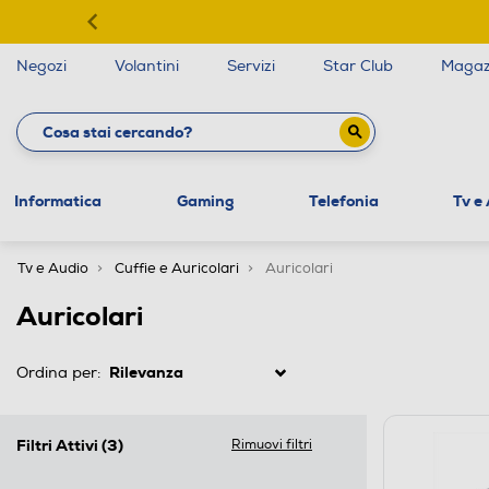
Negozi
Volantini
Servizi
Star Club
Magaz
Informatica
Gaming
Telefonia
Tv e
Tv e Audio
Cuffie e Auricolari
Auricolari
Auricolari
Ordina per:
Filtri Attivi
(3)
Rimuovi filtri