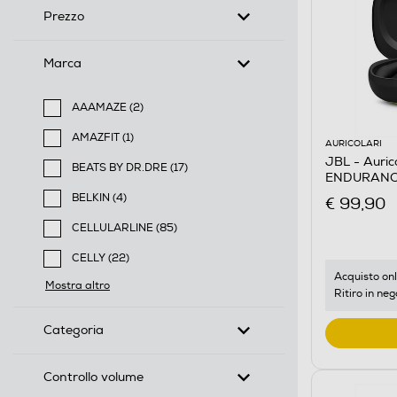
Prezzo
Marca
AAAMAZE (2)
Filtra per Marca: AAAMAZE
AMAZFIT (1)
AURICOLARI
Filtra per Marca: AMAZFIT
JBL - Aurico
BEATS BY DR.DRE (17)
ENDURANCE 
Filtra per Marca: BEATS BY DR.DRE
BELKIN (4)
€ 99,90
Filtra per Marca: BELKIN
CELLULARLINE (85)
Filtra per Marca: CELLULARLINE
CELLY (22)
Filtra per Marca: CELLY
Acquisto onl
Mostra altro
Ritiro in neg
Categoria
Controllo volume