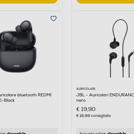
AURICOLARI
JBL - Auricolari ENDURAN
ricolare bluetooth REDMI
nero
E-Black
€ 19,90
€ 19,99
consigliato
disponibile
disponibile
Acquisto online:
ine: