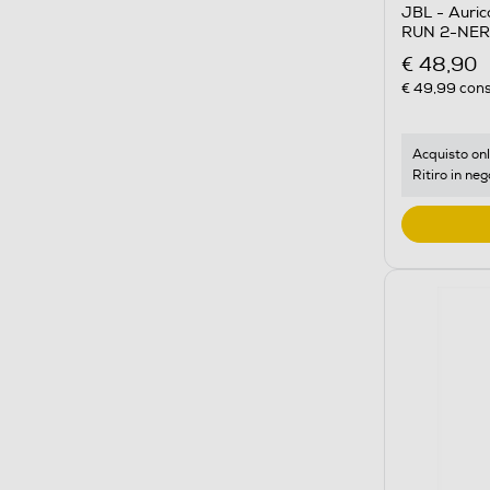
JBL - Auri
RUN 2-NE
€ 48,90
€ 49,99
cons
Acquisto onl
Ritiro in neg