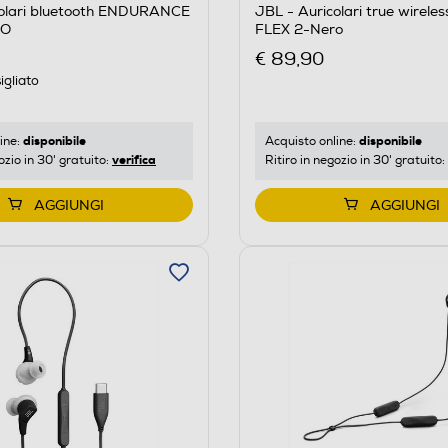
colari bluetooth ENDURANCE
JBL - Auricolari true wirele
RO
FLEX 2-Nero
€ 89,90
igliato
disponibile
disponibile
ine:
Acquisto online:
verifica
ozio in 30' gratuito:
Ritiro in negozio in 30' gratuito:
AGGIUNGI
AGGIUNGI