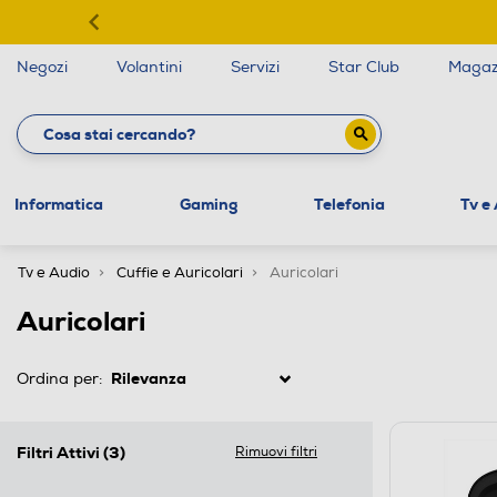
Negozi
Volantini
Servizi
Star Club
Magaz
Informatica
Gaming
Telefonia
Tv e
Tv e Audio
Cuffie e Auricolari
Auricolari
Auricolari
Ordina per:
Filtri Attivi
(3)
Rimuovi filtri