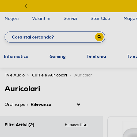
Negozi
Volantini
Servizi
Star Club
Magaz
Informatica
Gaming
Telefonia
Tv e
Tv e Audio
Cuffie e Auricolari
Auricolari
Auricolari
Ordina per:
Filtri Attivi
(2)
Rimuovi filtri