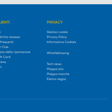
IENTI
PRIVACY
i
Gestisci cookie
diritto recesso
Privacy Policy
frequenti
Informativa Cookies
r Club
tato della riparazione
Whistleblowing
ift Card
erena
Tech news
ri
Mappa sito
Mappa marche
Elenco negozi