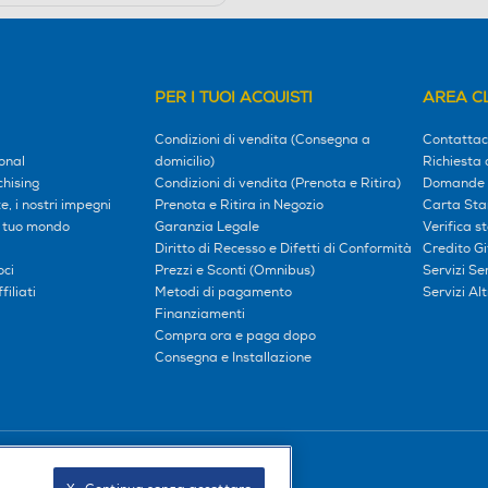
PER I TUOI ACQUISTI
AREA CL
Condizioni di vendita (Consegna a
Contattac
onal
domicilio)
Richiesta 
hising
Condizioni di vendita (Prenota e Ritira)
Domande 
, i nostri impegni
Prenota e Ritira in Negozio
Carta Sta
l tuo mondo
Garanzia Legale
Verifica s
Diritto di Recesso e Difetti di Conformità
Credito G
oci
Prezzi e Sconti (Omnibus)
Servizi S
iliati
Metodi di pagamento
Servizi Alt
Finanziamenti
Compra ora e paga dopo
Consegna e Installazione
Seguici sui social