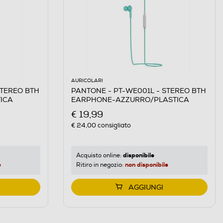
AURICOLARI
STEREO BTH
PANTONE - PT-WE001L - STEREO BTH
ICA
EARPHONE-AZZURRO/PLASTICA
€ 19,99
€ 24,00
consigliato
disponibile
Acquisto online:
e
non disponibile
Ritiro in negozio:
AGGIUNGI