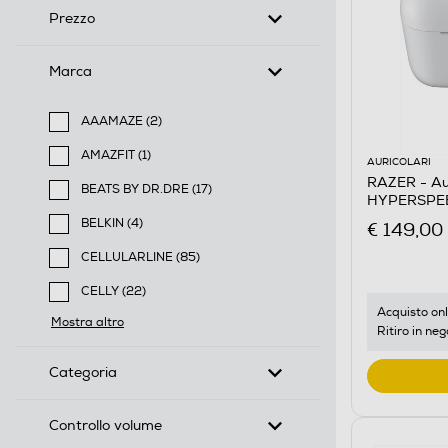
Prezzo
Marca
AAAMAZE (2)
Filtra per Marca: AAAMAZE
AMAZFIT (1)
AURICOLARI
Filtra per Marca: AMAZFIT
RAZER - A
BEATS BY DR.DRE (17)
HYPERSPEE
Filtra per Marca: BEATS BY DR.DRE
BELKIN (4)
€ 149,00
Filtra per Marca: BELKIN
CELLULARLINE (85)
Filtra per Marca: CELLULARLINE
CELLY (22)
Filtra per Marca: CELLY
Acquisto onl
Mostra altro
Ritiro in neg
Categoria
Controllo volume