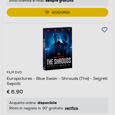
sempre gratuito
Invio tramite
e-mail
:
AGGIUNGI
FILM DVD
Europictures - Blue Swan - Shrouds (The) - Segreti
Sepolti
€ 6,90
disponibile
Acquisto online:
verifica
Ritiro in negozio in 30' gratuito: