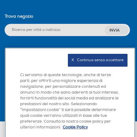
Trova negozio
INVIA
Seguici sui social
X   Continua senza accettare
Ci serviamo di queste tecnologie, anche di terze
parti, per offrirti una migliore esperienza di
Scarica la nostra app
navigazione, per personalizzare contenuti ed
annunci in modo che siano aderenti ai tuoi interessi,
fornirti funzionalità dei social media ed analizzare le
prestazioni del nostro sito. Selezionando
“Impostazioni cookie” ti sarà possibile determinare
quali cookie verranno utilizzati in base alle tue
preferenze. Consulta la nostra cookie policy per
ulteriori informazioni.
Cookie Policy
Euronics Italia SpA. Sede legale Via Montefeltro, 6/a 20156 Milano
Partita Iva, Codice Fiscale e iscrizione CCIAA Milano Monza Brianza Lodi