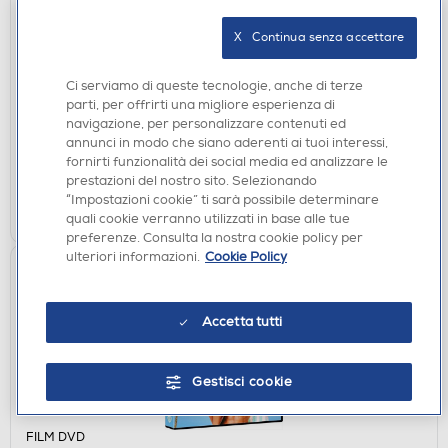
FILM DVD
X   Continua senza accettare
WARNER HOME VIDEO - Jurassic World: Il
Dominio
Ci serviamo di queste tecnologie, anche di terze
€ 7,90
parti, per offrirti una migliore esperienza di
navigazione, per personalizzare contenuti ed
disponibile
Acquisto online:
annunci in modo che siano aderenti ai tuoi interessi,
verifica
Ritiro in negozio in 30' gratuito:
fornirti funzionalità dei social media ed analizzare le
prestazioni del nostro sito. Selezionando
“Impostazioni cookie” ti sarà possibile determinare
AGGIUNGI
quali cookie verranno utilizzati in base alle tue
preferenze. Consulta la nostra cookie policy per
ulteriori informazioni.
Cookie Policy
Accetta tutti
Gestisci cookie
FILM DVD