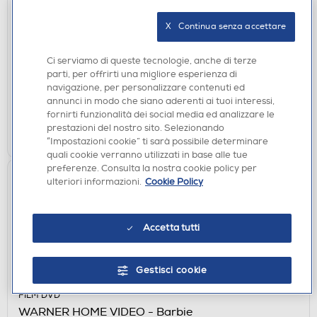
WARNER HOME VIDEO - Jurassic World: Il
X   Continua senza accettare
Dominio
€ 7,90
Ci serviamo di queste tecnologie, anche di terze
parti, per offrirti una migliore esperienza di
disponibile
Acquisto online:
navigazione, per personalizzare contenuti ed
verifica
Ritiro in negozio in 30' gratuito:
annunci in modo che siano aderenti ai tuoi interessi,
fornirti funzionalità dei social media ed analizzare le
prestazioni del nostro sito. Selezionando
AGGIUNGI
“Impostazioni cookie” ti sarà possibile determinare
quali cookie verranno utilizzati in base alle tue
preferenze. Consulta la nostra cookie policy per
ulteriori informazioni.
Cookie Policy
Accetta tutti
Gestisci cookie
FILM DVD
WARNER HOME VIDEO - Barbie