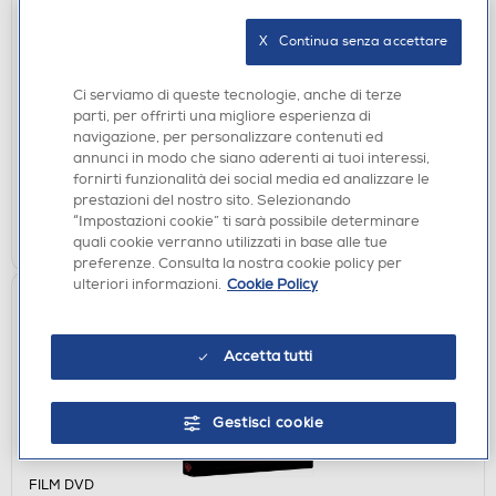
X   Continua senza accettare
FILM DVD
WARNER HOME VIDEO - Barbie
Ci serviamo di queste tecnologie, anche di terze
€ 6,90
parti, per offrirti una migliore esperienza di
navigazione, per personalizzare contenuti ed
disponibile
Acquisto online:
annunci in modo che siano aderenti ai tuoi interessi,
verifica
Ritiro in negozio in 30' gratuito:
fornirti funzionalità dei social media ed analizzare le
prestazioni del nostro sito. Selezionando
“Impostazioni cookie” ti sarà possibile determinare
AGGIUNGI
quali cookie verranno utilizzati in base alle tue
preferenze. Consulta la nostra cookie policy per
ulteriori informazioni.
Cookie Policy
Accetta tutti
Gestisci cookie
FILM DVD