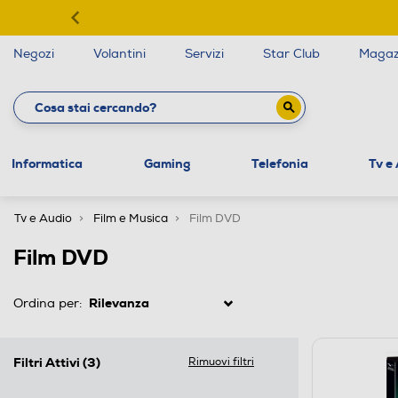
Negozi
Volantini
Servizi
Star Club
Magaz
Informatica
Gaming
Telefonia
Tv e
Tv e Audio
Film e Musica
Film DVD
Film DVD
Ordina per:
Filtri Attivi
(3)
Rimuovi filtri