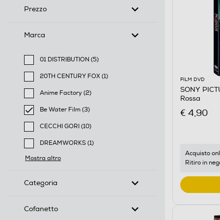
Prezzo
Marca
01 DISTRIBUTION (5)
Filtra per Marca: 01 DISTRIBUTION
20TH CENTURY FOX (1)
FILM DVD
Filtra per Marca: 20TH CENTURY FOX
SONY PICTUR
Anime Factory (2)
Rossa
Filtra per Marca: Anime Factory
Be Water Film (3)
€ 4,90
selected Filtro applicato per Marca: Be Water Film
CECCHI GORI (10)
Filtra per Marca: CECCHI GORI
DREAMWORKS (1)
Filtra per Marca: DREAMWORKS
Acquisto onl
Mostra altro
Ritiro in neg
Categoria
Cofanetto