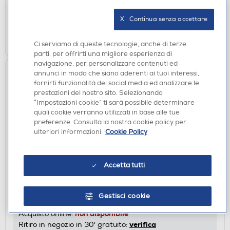
non disponibile
Acquisto online:
verifica
Ritiro in negozio in 30' gratuito:
X   Continua senza accettare
CERCA NEGOZIO
Ci serviamo di queste tecnologie, anche di terze
parti, per offrirti una migliore esperienza di
navigazione, per personalizzare contenuti ed
annunci in modo che siano aderenti ai tuoi interessi,
fornirti funzionalità dei social media ed analizzare le
prestazioni del nostro sito. Selezionando
“Impostazioni cookie” ti sarà possibile determinare
quali cookie verranno utilizzati in base alle tue
preferenze. Consulta la nostra cookie policy per
ulteriori informazioni.
Cookie Policy
FILM DVD
Accetta tutti
SONY PICTURES - Venom - 3 Movie Collection (3
Dvd)
DISPONIBILE SOLO IN NEGOZIO
Gestisci cookie
non disponibile
Acquisto online:
verifica
Ritiro in negozio in 30' gratuito: