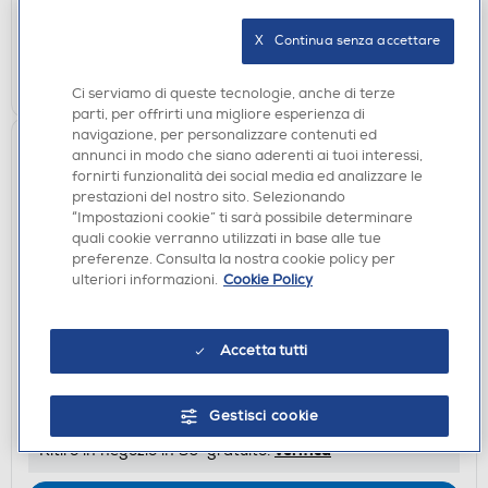
non disponibile
Acquisto online:
verifica
Ritiro in negozio in 30' gratuito:
X   Continua senza accettare
CERCA NEGOZIO
Ci serviamo di queste tecnologie, anche di terze
parti, per offrirti una migliore esperienza di
navigazione, per personalizzare contenuti ed
annunci in modo che siano aderenti ai tuoi interessi,
fornirti funzionalità dei social media ed analizzare le
prestazioni del nostro sito. Selezionando
“Impostazioni cookie” ti sarà possibile determinare
quali cookie verranno utilizzati in base alle tue
preferenze. Consulta la nostra cookie policy per
ulteriori informazioni.
Cookie Policy
FILM DVD
Accetta tutti
SONY PICTURES - Tutti Tranne Te
DISPONIBILE SOLO IN NEGOZIO
Gestisci cookie
non disponibile
Acquisto online:
verifica
Ritiro in negozio in 30' gratuito: