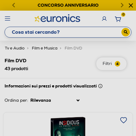
CONCORSO ANNIVERSARIO
0
Tv e Audio
Film e Musica
Film DVD
Film DVD
Filtri
4
43
prodotti
Informazioni sui prezzi e prodotti visualizzati
Ordina per: