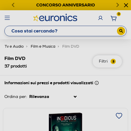
CONCORSO ANNIVERSARIO
0
Tv e Audio
Film e Musica
Film DVD
Film DVD
Filtri
3
37
prodotti
Informazioni sui prezzi e prodotti visualizzati
Ordina per: