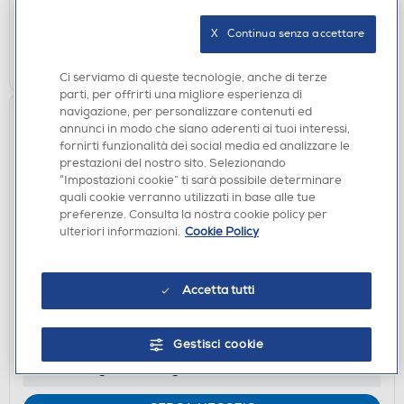
verifica
Ritiro in negozio in 30' gratuito:
X   Continua senza accettare
CERCA NEGOZIO
Ci serviamo di queste tecnologie, anche di terze
parti, per offrirti una migliore esperienza di
navigazione, per personalizzare contenuti ed
annunci in modo che siano aderenti ai tuoi interessi,
fornirti funzionalità dei social media ed analizzare le
prestazioni del nostro sito. Selezionando
“Impostazioni cookie” ti sarà possibile determinare
quali cookie verranno utilizzati in base alle tue
preferenze. Consulta la nostra cookie policy per
ulteriori informazioni.
Cookie Policy
FILM DVD
SONY PICTURES - Bullet Train (Dvd+Card)
Accetta tutti
DISPONIBILE SOLO IN NEGOZIO
Gestisci cookie
non disponibile
Acquisto online:
verifica
Ritiro in negozio in 30' gratuito: