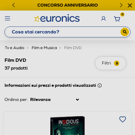
CONCORSO ANNIVERSARIO
0
Tv e Audio
Film e Musica
Film DVD
Film DVD
Filtri
3
37
prodotti
Informazioni sui prezzi e prodotti visualizzati
Ordina per: