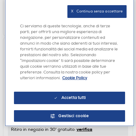
non disponibile
Acquisto online:
verifica
Ritiro in negozio in 30' gratuito:
X   Continua senza accettare
CERCA NEGOZIO
Ci serviamo di queste tecnologie, anche di terze
parti, per offrirti una migliore esperienza di
navigazione, per personalizzare contenuti ed
annunci in modo che siano aderenti ai tuoi interessi,
fornirti funzionalità dei social media ed analizzare le
prestazioni del nostro sito. Selezionando
“Impostazioni cookie” ti sarà possibile determinare
quali cookie verranno utilizzati in base alle tue
preferenze. Consulta la nostra cookie policy per
ulteriori informazioni.
Cookie Policy
FILM DVD
Accetta tutti
SONY PICTURES - Bullet Train (Dvd+Card)
DISPONIBILE SOLO IN NEGOZIO
Gestisci cookie
non disponibile
Acquisto online:
verifica
Ritiro in negozio in 30' gratuito: