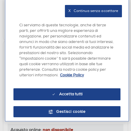
non disponibile
Acquisto online:
X   Continua senza accettare
verifica
Ritiro in negozio in 30' gratuito:
Ci serviamo di queste tecnologie, anche di terze
CERCA NEGOZIO
parti, per offrirti una migliore esperienza di
navigazione, per personalizzare contenuti ed
annunci in modo che siano aderenti ai tuoi interessi,
fornirti funzionalità dei social media ed analizzare le
prestazioni del nostro sito. Selezionando
“Impostazioni cookie” ti sarà possibile determinare
quali cookie verranno utilizzati in base alle tue
preferenze. Consulta la nostra cookie policy per
ulteriori informazioni.
Cookie Policy
Accetta tutti
FILM DVD
SONY PICTURES - It Ends With Us - Siamo Noi A
Dire Basta
Gestisci cookie
DISPONIBILE SOLO IN NEGOZIO
non disponibile
Acquisto online: