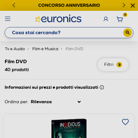
CONCORSO ANNIVERSARIO
0
Tv e Audio
Film e Musica
Film DVD
Film DVD
Filtri
3
40
prodotti
Informazioni sui prezzi e prodotti visualizzati
Ordina per: